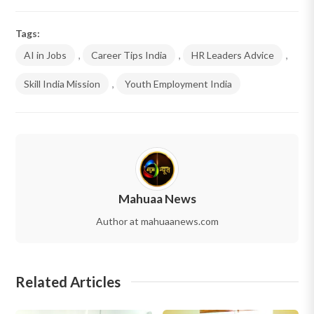
Tags:
AI in Jobs
,
Career Tips India
,
HR Leaders Advice
,
Skill India Mission
,
Youth Employment India
Mahuaa News
Author at mahuaanews.com
Related Articles