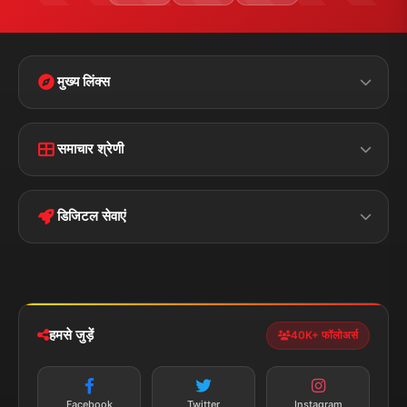
मुख्य लिंक्स
Home
Contact Us
समाचार श्रेणी
Terms &
Disclaimer
बिहार
क्राइम
Conditions
डिजिटल सेवाएं
पॉलिटिकल
Privacy Policy
झारखण्ड
मोबाइल ऐप
iOS & Android
नेशनल
स्पोर्ट्स
डाउनलोड करें
हमसे जुड़ें
40K+ फॉलोअर्स
न्यूज़ अलर्ट
तत्काल अपडेट
Facebook
Twitter
Instagram