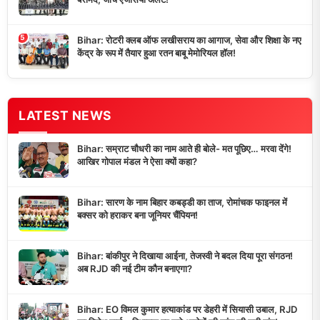
5
Bihar: रोटरी क्लब ऑफ लखीसराय का आगाज, सेवा और शिक्षा के नए
केंद्र के रूप में तैयार हुआ रतन बाबू मेमोरियल हॉल!
LATEST NEWS
Bihar: सम्राट चौधरी का नाम आते ही बोले- मत पूछिए… मरवा देंगे!
आखिर गोपाल मंडल ने ऐसा क्यों कहा?
Bihar: सारण के नाम बिहार कबड्डी का ताज, रोमांचक फाइनल में
बक्सर को हराकर बना जूनियर चैंपियन!
Bihar: बांकीपुर ने दिखाया आईना, तेजस्वी ने बदल दिया पूरा संगठन!
अब RJD की नई टीम कौन बनाएगा?
Bihar: EO विमल कुमार हत्याकांड पर डेहरी में सियासी उबाल, RJD