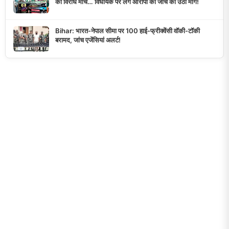
का विरोध मार्च… विधायक पर लगे आरोपों की जांच की उठी मांग!
Bihar: भारत-नेपाल सीमा पर 100 हाई-फ्रीक्वेंसी वॉकी-टॉकी
बरामद, जांच एजेंसियां अलर्ट!