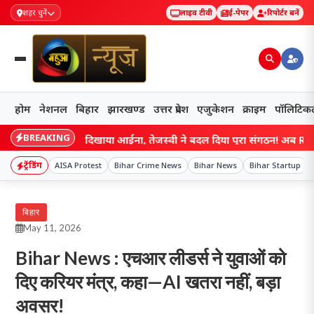
शहर चुनें
लाइव टीवी
ई-पेपर
रिपोर्टर बनें
होम
नेशनल
बिहार
झारखण्ड
उत्तर प्रदेश
एजुकेशन
क्राइम
पॉलिटिक
BREAKING
 बांकीपुर ने दिखाया आईना, तेजस्वी ने बदल दिया पूरा संगठन! अब RJD की नई
ट्रेंडिंग
AISA Protest
Bihar Crime News
Bihar News
Bihar Startup
बिहार
May 11, 2026
Bihar News : एचआर लीडर्स ने युवाओं को
दिए करियर मंत्र, कहा—AI खतरा नहीं, बड़ा
अवसर!