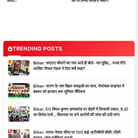
अलर्ट!
की पटकथा लिखेगा बिहार!
TRENDING POSTS
1
Bihar: सम्राट चौधरी का नाम आते ही बोले- मत पूछिए… मरवा देंगे!
आखिर गोपाल मंडल ने ऐसा क्यों कहा?
2
Bihar: सारण के नाम बिहार कबड्डी का ताज, रोमांचक फाइनल में
बक्सर को हराकर बना जूनियर चैंपियन!
3
Bihar: EO विमल कुमार हत्याकांड पर डेहरी में सियासी उबाल, RJD
का विरोध मार्च… विधायक पर लगे आरोपों की जांच की उठी मांग!
4
Bihar: भारत-नेपाल सीमा पर 100 हाई-फ्रीक्वेंसी वॉकी-टॉकी
बरामद, जांच एजेंसियां अलर्ट!