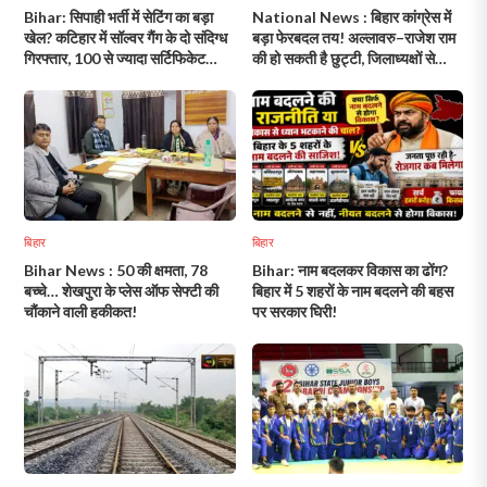
Bihar: सिपाही भर्ती में सेटिंग का बड़ा
National News : बिहार कांग्रेस में
खेल? कटिहार में सॉल्वर गैंग के दो संदिग्ध
बड़ा फेरबदल तय! अल्लावरु–राजेश राम
गिरफ्तार, 100 से ज्यादा सर्टिफिकेट
की हो सकती है छुट्टी, जिलाध्यक्षों से
बरामद!
लेकर प्रदेश नेतृत्व तक बदलेगा संगठन!
बिहार
बिहार
Bihar News : 50 की क्षमता, 78
Bihar: नाम बदलकर विकास का ढोंग?
बच्चे… शेखपुरा के प्लेस ऑफ सेफ्टी की
बिहार में 5 शहरों के नाम बदलने की बहस
चौंकाने वाली हकीकत!
पर सरकार घिरी!