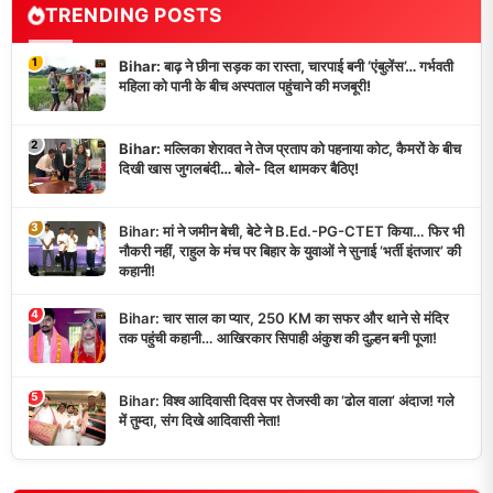
TRENDING POSTS
1
Bihar: बाढ़ ने छीना सड़क का रास्ता, चारपाई बनी ‘एंबुलेंस’… गर्भवती
महिला को पानी के बीच अस्पताल पहुंचाने की मजबूरी!
2
Bihar: मल्लिका शेरावत ने तेज प्रताप को पहनाया कोट, कैमरों के बीच
दिखी खास जुगलबंदी… बोले- दिल थामकर बैठिए!
3
Bihar: मां ने जमीन बेची, बेटे ने B.Ed.-PG-CTET किया… फिर भी
नौकरी नहीं, राहुल के मंच पर बिहार के युवाओं ने सुनाई ‘भर्ती इंतजार’ की
कहानी!
4
Bihar: चार साल का प्यार, 250 KM का सफर और थाने से मंदिर
तक पहुंची कहानी… आखिरकार सिपाही अंकुश की दुल्हन बनी पूजा!
5
Bihar: विश्व आदिवासी दिवस पर तेजस्वी का ‘ढोल वाला’ अंदाज! गले
में तुम्दा, संग दिखे आदिवासी नेता!