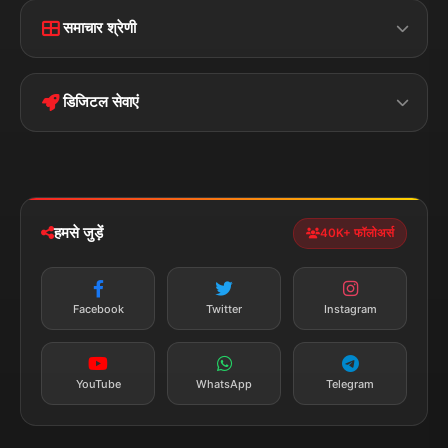
Home
Contact Us
समाचार श्रेणी
Terms &
Disclaimer
बिहार
क्राइम
Conditions
डिजिटल सेवाएं
पॉलिटिकल
Privacy Policy
झारखण्ड
मोबाइल ऐप
iOS & Android
नेशनल
स्पोर्ट्स
डाउनलोड करें
हमसे जुड़ें
40K+ फॉलोअर्स
न्यूज़ अलर्ट
तत्काल अपडेट
Facebook
Twitter
Instagram
सब्सक्राइब करें
YouTube
WhatsApp
Telegram