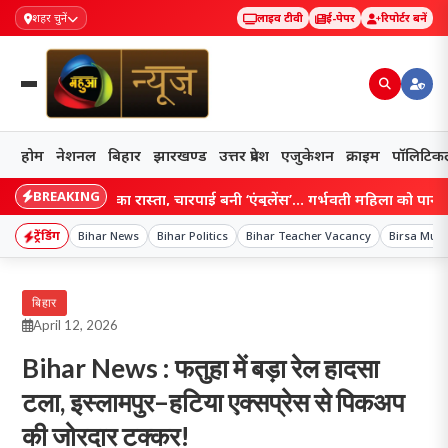
शहर चुनें
लाइव टीवी
ई-पेपर
रिपोर्टर बनें
होम
नेशनल
बिहार
झारखण्ड
उत्तर प्रदेश
एजुकेशन
क्राइम
पॉलिटिक
BREAKING
 छीना सड़क का रास्ता, चारपाई बनी ‘एंबुलेंस’… गर्भवती महिला को पानी के बीच 
ट्रेंडिंग
Bihar News
Bihar Politics
Bihar Teacher Vacancy
Birsa Mun
बिहार
April 12, 2026
Bihar News : फतुहा में बड़ा रेल हादसा
टला, इस्लामपुर–हटिया एक्सप्रेस से पिकअप
की जोरदार टक्कर!