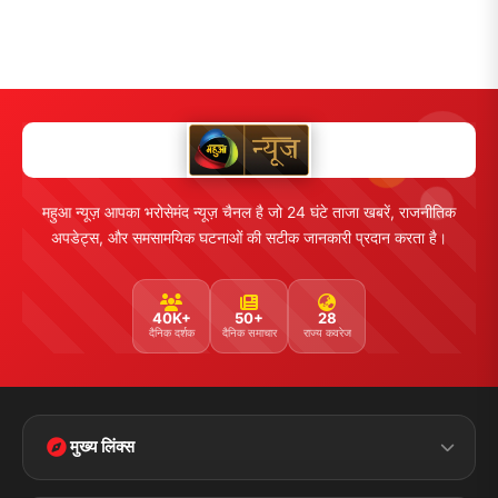
महुआ न्यूज़ आपका भरोसेमंद न्यूज़ चैनल है जो 24 घंटे ताजा खबरें, राजनीतिक
अपडेट्स, और समसामयिक घटनाओं की सटीक जानकारी प्रदान करता है।
40K+
50+
28
दैनिक दर्शक
दैनिक समाचार
राज्य कवरेज
मुख्य लिंक्स