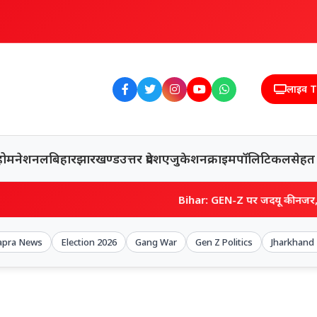
लाइव 
होम
नेशनल
बिहार
झारखण्ड
उत्तर प्रदेश
एजुकेशन
क्राइम
पॉलिटिकल
सेहत
Bihar: GEN-Z पर जदयू की नजर, युवा टीम को मिला ‘मि
apra News
Election 2026
Gang War
Gen Z Politics
Jharkhand