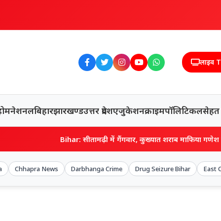
लाइव 
होम
नेशनल
बिहार
झारखण्ड
उत्तर प्रदेश
एजुकेशन
क्राइम
पॉलिटिकल
सेहत
Bihar: सीतामढ़ी में गैंगवार, कुख्यात शराब माफिया गणेश राय को मारी गोली, पे
a
Chhapra News
Darbhanga Crime
Drug Seizure Bihar
East 