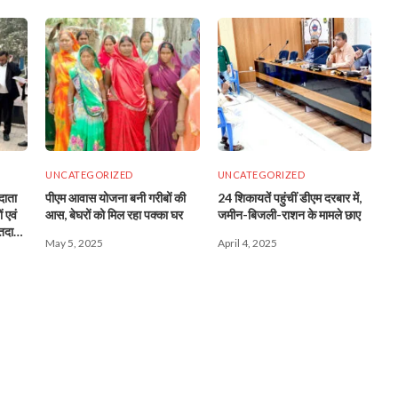
UNCATEGORIZED
UNCATEGORIZED
दाता
पीएम आवास योजना बनी गरीबों की
24 शिकायतें पहुंचीं डीएम दरबार में,
 एवं
आस, बेघरों को मिल रहा पक्का घर
जमीन-बिजली-राशन के मामले छाए
मतदान
May 5, 2025
April 4, 2025