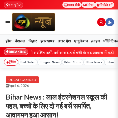
शहर चुनें
लाइव टीवी
ई-पेपर
रिपोर्टर बनें
होम
नेशनल
बिहार
झारखण्ड
उत्तर प्रदेश
एजुकेशन
क्राइम
पॉलिटिक
BREAKING
 के घर भी सुरक्षित नहीं, पूर्व सांसद-पूर्व मंत्री के बंद आवास में बड़ी चोरी!
ट्रेंडिंग
Bail Order
Bhojpur News
Bihar Crime
Bihar News
Bihar Po
UNCATEGORIZED
April 6, 2026
Bihar News : लाल इंटरनेशनल स्कूल की
पहल, बच्चों के लिए दो नई बसें समर्पित,
आवागमन हुआ आसान!