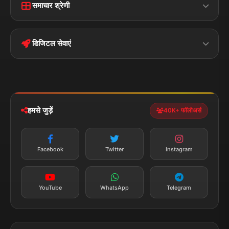
समाचार श्रेणी
Terms &
Disclaimer
बिहार
क्राइम
Conditions
डिजिटल सेवाएं
पॉलिटिकल
Privacy Policy
झारखण्ड
मोबाइल ऐप
iOS & Android
नेशनल
स्पोर्ट्स
डाउनलोड करें
हमसे जुड़ें
40K+ फॉलोअर्स
न्यूज़ अलर्ट
तत्काल अपडेट
Facebook
Twitter
Instagram
सब्सक्राइब करें
YouTube
WhatsApp
Telegram