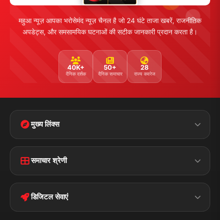
महुआ न्यूज़ आपका भरोसेमंद न्यूज़ चैनल है जो 24 घंटे ताजा खबरें, राजनीतिक
अपडेट्स, और समसामयिक घटनाओं की सटीक जानकारी प्रदान करता है।
40K+
50+
28
दैनिक दर्शक
दैनिक समाचार
राज्य कवरेज
मुख्य लिंक्स
Home
Contact Us
समाचार श्रेणी
Terms &
Disclaimer
बिहार
क्राइम
Conditions
डिजिटल सेवाएं
पॉलिटिकल
Privacy Policy
झारखण्ड