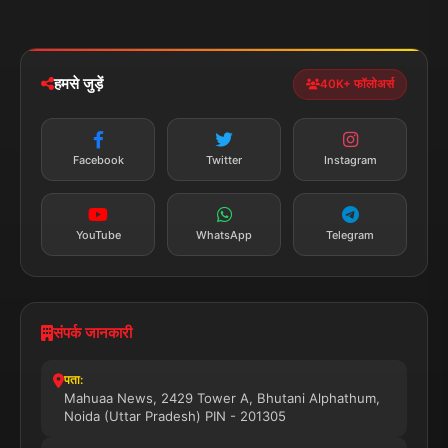
मोबाइल ऐप
iOS & Android
नेशनल
स्पोर्ट्स
डाउनलोड करें
हमसे जुड़ें
40K+ फॉलोअर्स
न्यूज़ अलर्ट
तत्काल अपडेट
Facebook
Twitter
Instagram
सब्सक्राइब करें
YouTube
WhatsApp
Telegram
संपर्क जानकारी
पता:
Mahuaa News, 2429 Tower A, Bhutani Alphathum,
Noida (Uttar Pradesh) PIN - 201305