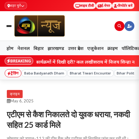
शहर चुनें
लाइव टीवी
ई-पेपर
रिपोर्टर बनें
होम
नेशनल
बिहार
झारखण्ड
उत्तर प्रदेश
एजुकेशन
क्राइम
पॉलिटिक
BREAKING
े बाद एक कार्यक्रमों में दिखी दूरी? कल लखीसराय में विजय सिन्हा नदारद, आज 
ट्रेंडिंग
Baba Baidyanath Dham
Bharat Tiwari Encounter
Bihar Politics
क्राइम
May 6, 2025
एटीएम से कैश निकालते दो युवक धराया, नकदी
सहित 25 कार्ड मिले
सोमवार को डायल-112 की टीम बैंक और एटीएम की नियमित जांच कर रही थी।