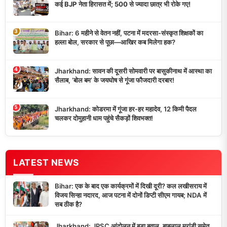
कई BJP नेता हिरासत में; 500 से ज्यादा छात्र भी रोके गए!
3
Bihar: 6 महीने से वेतन नहीं, पटना में मदरसा-संस्कृत शिक्षकों का
हल्ला बोल, सरकार से पूछा—आखिर कब मिलेगा हक?
4
Jharkhand: सावन की दूसरी सोमवारी पर बासुकीनाथ में आस्था का
सैलाब, ‘बोल बम’ के जयघोष से गूंजा फौजदारी दरबार!
5
Jharkhand: कोडरमा में गूंजा हर-हर महादेव, 12 किमी पैदल
चलकर दोमुहानी धाम पहुंचे सैकड़ों शिवभक्त!
LATEST NEWS
Bihar: एक के बाद एक कार्यक्रमों में दिखी दूरी? कल लखीसराय में
विजय सिन्हा नदारद, आज पटना में दोनों डिप्टी सीएम गायब; NDA में
सब ठीक है?
Jharkhand: JPSC आंदोलन में बड़ा बवाल, बाबूलाल मरांडी समेत