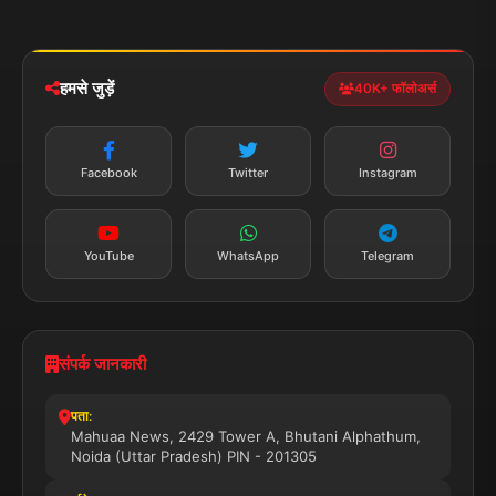
मोबाइल ऐप
iOS & Android
नेशनल
स्पोर्ट्स
डाउनलोड करें
हमसे जुड़ें
40K+ फॉलोअर्स
न्यूज़ अलर्ट
तत्काल अपडेट
Facebook
Twitter
Instagram
सब्सक्राइब करें
YouTube
WhatsApp
Telegram
संपर्क जानकारी
पता:
Mahuaa News, 2429 Tower A, Bhutani Alphathum,
Noida (Uttar Pradesh) PIN - 201305