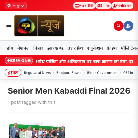
शहर चुनें
लाइव टीवी
ई-पेपर
रिपोर्टर बनें
होम
नेशनल
बिहार
झारखण्ड
उत्तर प्रदेश
एजुकेशन
क्राइम
पॉलिटिक
BREAKING
 बड़ा एक्शन, अवैध पार्किंग और अतिक्रमण पर चला प्रशासन का डंडा, दुकानदारों 
ट्रेंडिंग
Begusarai News
Bhojpuri Bawal
Bihar Government
CBI Inve
Senior Men Kabaddi Final 2026
1 post tagged with this