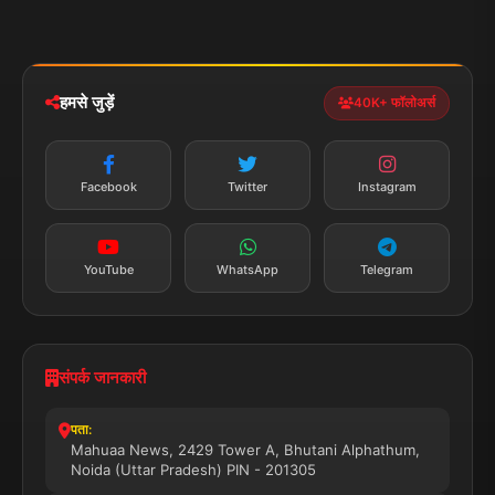
मोबाइल ऐप
iOS & Android
नेशनल
स्पोर्ट्स
डाउनलोड करें
हमसे जुड़ें
40K+ फॉलोअर्स
न्यूज़ अलर्ट
तत्काल अपडेट
Facebook
Twitter
Instagram
सब्सक्राइब करें
YouTube
WhatsApp
Telegram
संपर्क जानकारी
पता:
Mahuaa News, 2429 Tower A, Bhutani Alphathum,
Noida (Uttar Pradesh) PIN - 201305