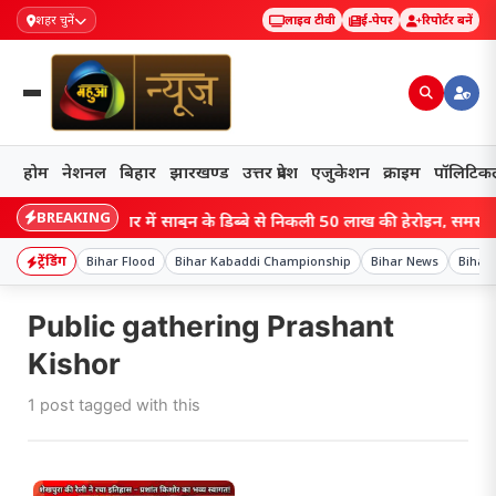
शहर चुनें
लाइव टीवी
ई-पेपर
रिपोर्टर बनें
होम
नेशनल
बिहार
झारखण्ड
उत्तर प्रदेश
एजुकेशन
क्राइम
पॉलिटिक
BREAKING
बिहार में साबुन के डिब्बे से निकली 50 लाख की हेरोइन, समस्तीपुर 
ट्रेंडिंग
Bihar Flood
Bihar Kabaddi Championship
Bihar News
Bihar 
Public gathering Prashant
Kishor
1 post tagged with this