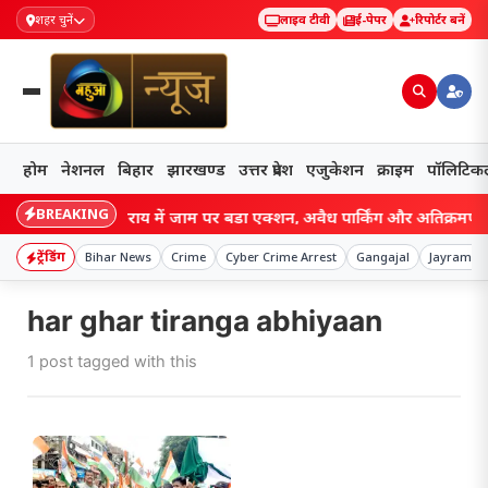
शहर चुनें
लाइव टीवी
ई-पेपर
रिपोर्टर बनें
होम
नेशनल
बिहार
झारखण्ड
उत्तर प्रदेश
एजुकेशन
क्राइम
पॉलिटिक
BREAKING
Bihar: लखीसराय में जाम पर बड़ा एक्शन, अवैध पार्किंग और अतिक्रमण पर चला प
ट्रेंडिंग
Bihar News
Crime
Cyber Crime Arrest
Gangajal
Jayram M
har ghar tiranga abhiyaan
1 post tagged with this