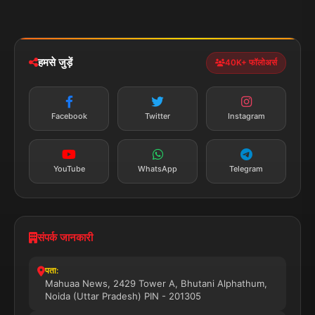
मोबाइल ऐप
iOS & Android
नेशनल
स्पोर्ट्स
डाउनलोड करें
हमसे जुड़ें
40K+ फॉलोअर्स
न्यूज़ अलर्ट
तत्काल अपडेट
Facebook
Twitter
Instagram
सब्सक्राइब करें
YouTube
WhatsApp
Telegram
संपर्क जानकारी
पता:
Mahuaa News, 2429 Tower A, Bhutani Alphathum,
Noida (Uttar Pradesh) PIN - 201305