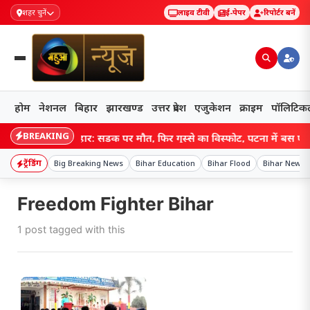
शहर चुनें
लाइव टीवी
ई-पेपर
रिपोर्टर बनें
होम
नेशनल
बिहार
झारखण्ड
उत्तर प्रदेश
एजुकेशन
क्राइम
पॉलिटिक
BREAKING
बिहार: सड़क पर मौत, फिर गुस्से का विस्फोट, पटना में बस फूंकी,
ट्रेंडिंग
Big Breaking News
Bihar Education
Bihar Flood
Bihar News
Freedom Fighter Bihar
1 post tagged with this