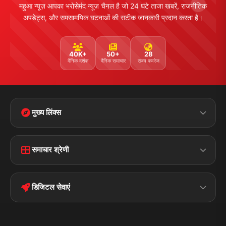
महुआ न्यूज़ आपका भरोसेमंद न्यूज़ चैनल है जो 24 घंटे ताजा खबरें, राजनीतिक
अपडेट्स, और समसामयिक घटनाओं की सटीक जानकारी प्रदान करता है।
40K+
50+
28
दैनिक दर्शक
दैनिक समाचार
राज्य कवरेज
मुख्य लिंक्स
Home
Contact Us
समाचार श्रेणी
Terms &
Disclaimer
बिहार
क्राइम
Conditions
डिजिटल सेवाएं
पॉलिटिकल
Privacy Policy
झारखण्ड
मोबाइल ऐप