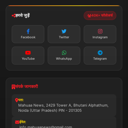
iOS & Android
नेशनल
स्पोर्ट्स
डाउनलोड करें
हमसे जुड़ें
40K+ फॉलोअर्स
न्यूज़ अलर्ट
तत्काल अपडेट
Facebook
Twitter
Instagram
सब्सक्राइब करें
YouTube
WhatsApp
Telegram
संपर्क जानकारी
पता:
Mahuaa News, 2429 Tower A, Bhutani Alphathum,
Noida (Uttar Pradesh) PIN - 201305
ईमेल:
info.mahuaanews@gmail.com