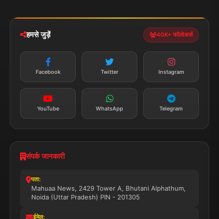
iOS & Android
नेशनल
स्पोर्ट्स
डाउनलोड करें
हमसे जुड़ें
40K+ फॉलोअर्स
न्यूज़ अलर्ट
तत्काल अपडेट
Facebook
Twitter
Instagram
सब्सक्राइब करें
YouTube
WhatsApp
Telegram
संपर्क जानकारी
पता:
Mahuaa News, 2429 Tower A, Bhutani Alphathum,
Noida (Uttar Pradesh) PIN - 201305
ईमेल: