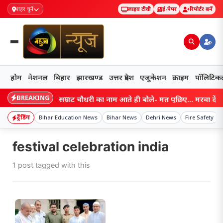
शहर चुनें
लाइव टीवी
ई-पेपर
रिपोर्टर बनें
होम
नेशनल
बिहार
झारखण्ड
उत्तर प्रदेश
एजुकेशन
क्राइम
पॉलिटिक
BREAKING
Bihar: सम्राट चौधरी का नाम आते ही बोले- मत पूछिए… मरवा देंगे! आ
ट्रेंडिंग
Bihar Education News
Bihar News
Dehri News
Fire Safety
festival celebration india
1 post tagged with this