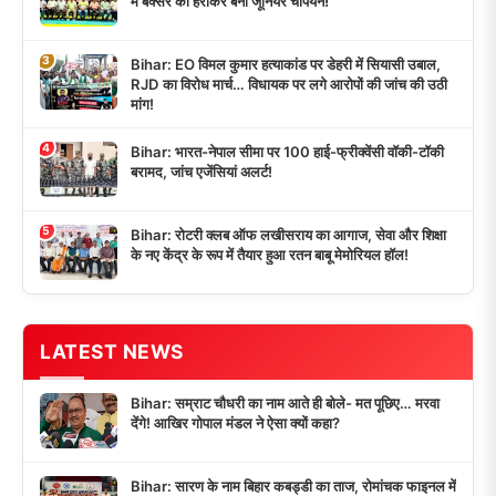
में बक्सर को हराकर बना जूनियर चैंपियन!
3
Bihar: EO विमल कुमार हत्याकांड पर डेहरी में सियासी उबाल,
RJD का विरोध मार्च… विधायक पर लगे आरोपों की जांच की उठी
मांग!
4
Bihar: भारत-नेपाल सीमा पर 100 हाई-फ्रीक्वेंसी वॉकी-टॉकी
बरामद, जांच एजेंसियां अलर्ट!
5
Bihar: रोटरी क्लब ऑफ लखीसराय का आगाज, सेवा और शिक्षा
के नए केंद्र के रूप में तैयार हुआ रतन बाबू मेमोरियल हॉल!
LATEST NEWS
Bihar: सम्राट चौधरी का नाम आते ही बोले- मत पूछिए… मरवा
देंगे! आखिर गोपाल मंडल ने ऐसा क्यों कहा?
Bihar: सारण के नाम बिहार कबड्डी का ताज, रोमांचक फाइनल में