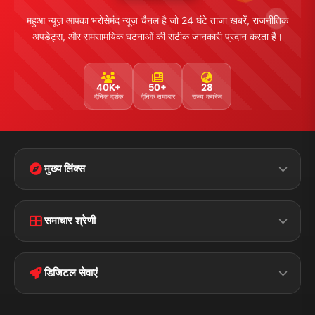
महुआ न्यूज़ आपका भरोसेमंद न्यूज़ चैनल है जो 24 घंटे ताजा खबरें, राजनीतिक
अपडेट्स, और समसामयिक घटनाओं की सटीक जानकारी प्रदान करता है।
40K+
50+
28
दैनिक दर्शक
दैनिक समाचार
राज्य कवरेज
मुख्य लिंक्स
Home
Contact Us
समाचार श्रेणी
Terms &
Disclaimer
बिहार
क्राइम
Conditions
डिजिटल सेवाएं
पॉलिटिकल
Privacy Policy
झारखण्ड
मोबाइल ऐप