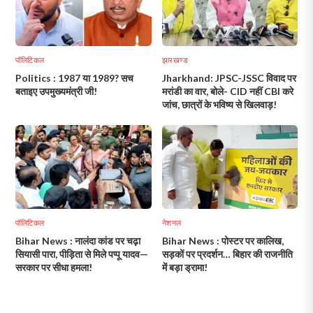
पॉलिटिकल
झारखण्ड
Politics : 1987 या 1989? सच
Jharkhand: JPSC-JSSC विवाद पर
बताइए उपमुख्यमंत्री जी!
मरांडी का वार, बोले- CID नहीं CBI करे
जांच, छात्रों के भविष्य से खिलवाड़!
पॉलिटिकल
नेशनल
Bihar News : नालंदा कांड पर चढ़ा
Bihar News : पोस्टर पर कालिख,
सियासी पारा, पीड़िता से मिले पप्पू यादव—
सड़कों पर प्रदर्शन… बिहार की राजनीति
सरकार पर सीधा हमला!
में बड़ा ड्रामा!