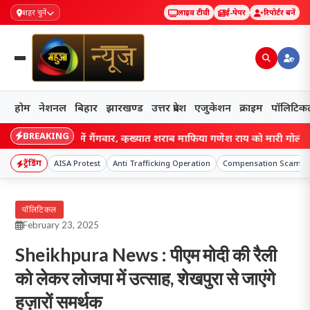
शहर चुनें
लाइव टीवी
ई-पेपर
रिपोर्टर बनें
होम
नेशनल
बिहार
झारखण्ड
उत्तर प्रदेश
एजुकेशन
क्राइम
पॉलिटिक
BREAKING
: सीतामढ़ी में गैंगवार, कुख्यात शराब माफिया गणेश राय को मारी गोली, पेट और 
ट्रेंडिंग
AISA Protest
Anti Trafficking Operation
Compensation Scam
पॉलिटिकल
February 23, 2025
Sheikhpura News : पीएम मोदी की रैली
को लेकर लोजपा में उत्साह, शेखपुरा से जाएंगे
हज़ारों समर्थक