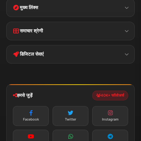
मुख्य लिंक्स
Home
Contact Us
समाचार श्रेणी
Terms &
Disclaimer
बिहार
क्राइम
Conditions
डिजिटल सेवाएं
पॉलिटिकल
Privacy Policy
झारखण्ड
मोबाइल ऐप
iOS & Android
नेशनल
स्पोर्ट्स
डाउनलोड करें
हमसे जुड़ें
40K+ फॉलोअर्स
न्यूज़ अलर्ट
तत्काल अपडेट
Facebook
Twitter
Instagram
सब्सक्राइब करें