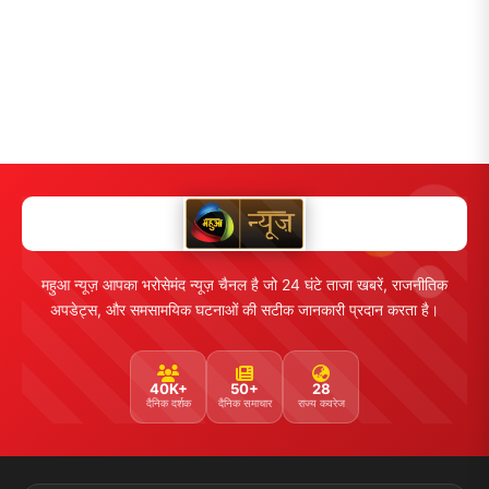
महुआ न्यूज़ आपका भरोसेमंद न्यूज़ चैनल है जो 24 घंटे ताजा खबरें, राजनीतिक
अपडेट्स, और समसामयिक घटनाओं की सटीक जानकारी प्रदान करता है।
40K+
50+
28
दैनिक दर्शक
दैनिक समाचार
राज्य कवरेज