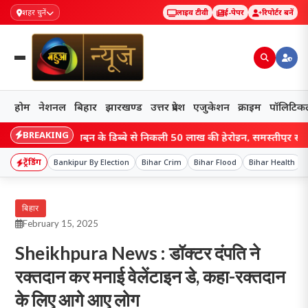
शहर चुनें
लाइव टीवी
ई-पेपर
रिपोर्टर बनें
होम
नेशनल
बिहार
झारखण्ड
उत्तर प्रदेश
एजुकेशन
क्राइम
पॉलिटिक
BREAKING
बिहार में साबुन के डिब्बे से निकली 50 लाख की हेरोइन, समस्तीपुर स्टेशन पर STF
ट्रेंडिंग
Bankipur By Election
Bihar Crim
Bihar Flood
Bihar Health
बिहार
February 15, 2025
Sheikhpura News : डॉक्टर दंपति ने
रक्तदान कर मनाई वेलेंटाइन डे, कहा-रक्तदान
के लिए आगे आए लोग