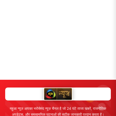
महुआ न्यूज़ आपका भरोसेमंद न्यूज़ चैनल है जो 24 घंटे ताजा खबरें, राजनीतिक
अपडेट्स, और समसामयिक घटनाओं की सटीक जानकारी प्रदान करता है।