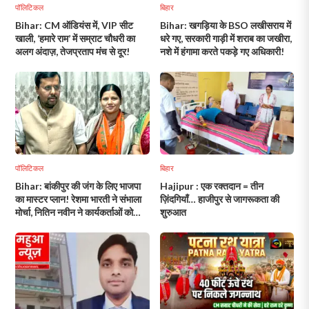
पॉलिटिकल
बिहार
Bihar: CM ऑडियंस में, VIP सीट
Bihar: खगड़िया के BSO लखीसराय में
खाली, ‘हमारे राम’ में सम्राट चौधरी का
धरे गए, सरकारी गाड़ी में शराब का जखीरा,
अलग अंदाज़, तेजप्रताप मंच से दूर!
नशे में हंगामा करते पकड़े गए अधिकारी!
पॉलिटिकल
बिहार
Bihar: बांकीपुर की जंग के लिए भाजपा
Hajipur : एक रक्तदान = तीन
का मास्टर प्लान! रेशमा भारती ने संभाला
ज़िंदगियाँ… हाजीपुर से जागरूकता की
मोर्चा, नितिन नवीन ने कार्यकर्ताओं को
शुरुआत
दिया जीत का मंत्र!