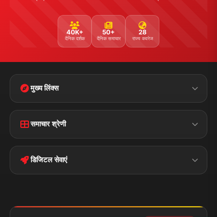
40K+
50+
28
दैनिक दर्शक
दैनिक समाचार
राज्य कवरेज
मुख्य लिंक्स
Home
Contact Us
समाचार श्रेणी
Terms &
Disclaimer
बिहार
क्राइम
Conditions
डिजिटल सेवाएं
पॉलिटिकल
Privacy Policy
झारखण्ड
मोबाइल ऐप
iOS & Android
नेशनल
स्पोर्ट्स
डाउनलोड करें