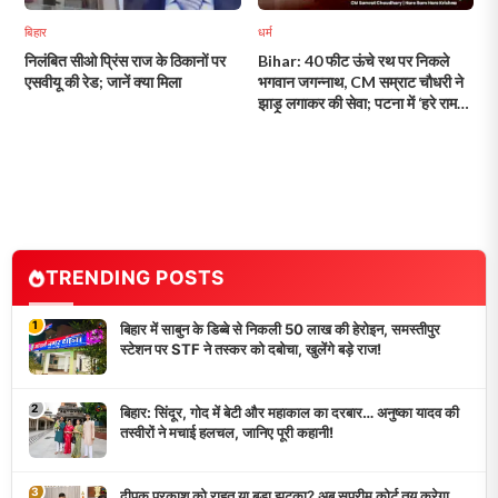
बिहार
धर्म
निलंबित सीओ प्रिंस राज के ठिकानों पर
Bihar: 40 फीट ऊंचे रथ पर निकले
एसवीयू की रेड; जानें क्या मिला
भगवान जगन्नाथ, CM सम्राट चौधरी ने
झाड़ू लगाकर की सेवा; पटना में ‘हरे राम-
हरे कृष्ण’ से गूंज उठी सड़कें!
TRENDING POSTS
1
बिहार में साबुन के डिब्बे से निकली 50 लाख की हेरोइन, समस्तीपुर
स्टेशन पर STF ने तस्कर को दबोचा, खुलेंगे बड़े राज!
2
बिहार: सिंदूर, गोद में बेटी और महाकाल का दरबार… अनुष्का यादव की
तस्वीरों ने मचाई हलचल, जानिए पूरी कहानी!
3
दीपक प्रकाश को राहत या बड़ा झटका? अब सुप्रीम कोर्ट तय करेगा