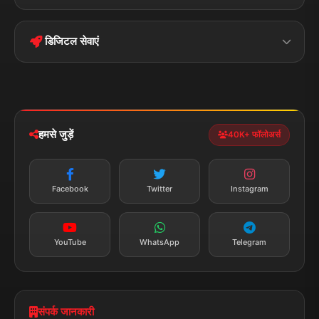
Terms &
Disclaimer
बिहार
क्राइम
Conditions
डिजिटल सेवाएं
पॉलिटिकल
Privacy Policy
झारखण्ड
मोबाइल ऐप
iOS & Android
नेशनल
स्पोर्ट्स
डाउनलोड करें
हमसे जुड़ें
40K+ फॉलोअर्स
न्यूज़ अलर्ट
तत्काल अपडेट
Facebook
Twitter
Instagram
सब्सक्राइब करें
YouTube
WhatsApp
Telegram
संपर्क जानकारी