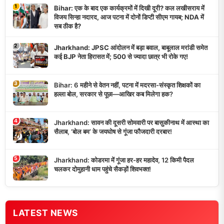
1
Bihar: एक के बाद एक कार्यक्रमों में दिखी दूरी? कल लखीसराय में
विजय सिन्हा नदारद, आज पटना में दोनों डिप्टी सीएम गायब; NDA में
सब ठीक है?
2
Jharkhand: JPSC आंदोलन में बड़ा बवाल, बाबूलाल मरांडी समेत
कई BJP नेता हिरासत में; 500 से ज्यादा छात्र भी रोके गए!
3
Bihar: 6 महीने से वेतन नहीं, पटना में मदरसा-संस्कृत शिक्षकों का
हल्ला बोल, सरकार से पूछा—आखिर कब मिलेगा हक?
4
Jharkhand: सावन की दूसरी सोमवारी पर बासुकीनाथ में आस्था का
सैलाब, ‘बोल बम’ के जयघोष से गूंजा फौजदारी दरबार!
5
Jharkhand: कोडरमा में गूंजा हर-हर महादेव, 12 किमी पैदल
चलकर दोमुहानी धाम पहुंचे सैकड़ों शिवभक्त!
LATEST NEWS