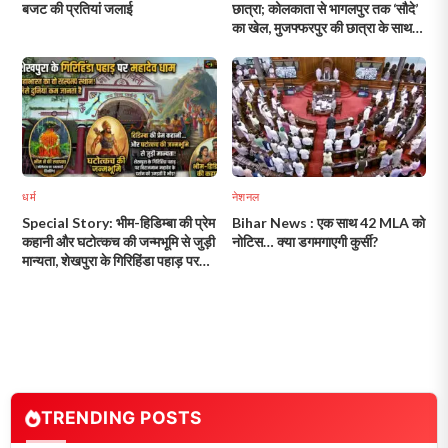
बजट की प्रतियां जलाई
छात्रा; कोलकाता से भागलपुर तक ‘सौदे’
का खेल, मुजफ्फरपुर की छात्रा के साथ
नालंदा की युवती भी रेस्क्यू!
धर्म
नेशनल
Special Story: भीम-हिडिम्बा की प्रेम
Bihar News : एक साथ 42 MLA को
कहानी और घटोत्कच की जन्मभूमि से जुड़ी
नोटिस… क्या डगमगाएगी कुर्सी?
मान्यता, शेखपुरा के गिरिहिंडा पहाड़ पर
विराजमान महादेव के दर्शन को उमड़ती है
भीड़!
TRENDING POSTS