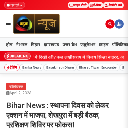
शहर चुनें
लाइव टीवी
ई-पेपर
रिपोर्टर बनें
होम
नेशनल
बिहार
झारखण्ड
उत्तर प्रदेश
एजुकेशन
क्राइम
पॉलिटिक
BREAKING
ार्यक्रमों में दिखी दूरी? कल लखीसराय में विजय सिन्हा नदारद, आज पटना में द
ट्रेंडिंग
Banka News
Basukinath Dham
Bharat Tiwari Encounter
Jha
पॉलिटिकल
April 2, 2026
Bihar News : स्थापना दिवस को लेकर
एक्शन में भाजपा, शेखपुरा में बड़ी बैठक,
प्रशिक्षण शिविर पर फोकस!