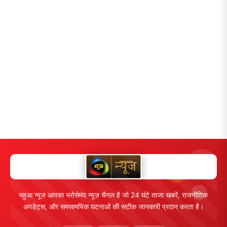
महुआ न्यूज़ आपका भरोसेमंद न्यूज़ चैनल है जो 24 घंटे ताजा खबरें, राजनीतिक
अपडेट्स, और समसामयिक घटनाओं की सटीक जानकारी प्रदान करता है।