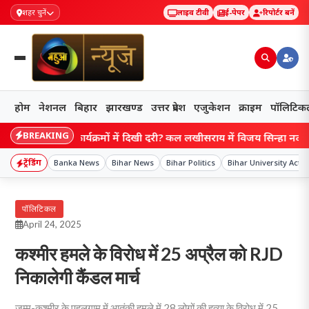
शहर चुनें
लाइव टीवी
ई-पेपर
रिपोर्टर बनें
होम
नेशनल
बिहार
झारखण्ड
उत्तर प्रदेश
एजुकेशन
क्राइम
पॉलिटिक
BREAKING
 बाद एक कार्यक्रमों में दिखी दूरी? कल लखीसराय में विजय सिन्हा नदारद, आज प
ट्रेंडिंग
Banka News
Bihar News
Bihar Politics
Bihar University Act
पॉलिटिकल
April 24, 2025
कश्मीर हमले के विरोध में 25 अप्रैल को RJD
निकालेगी कैंडल मार्च
जम्मू-कश्मीर के पहलगाम में आतंकी हमले में 28 लोगों की हत्या के विरोध में 25