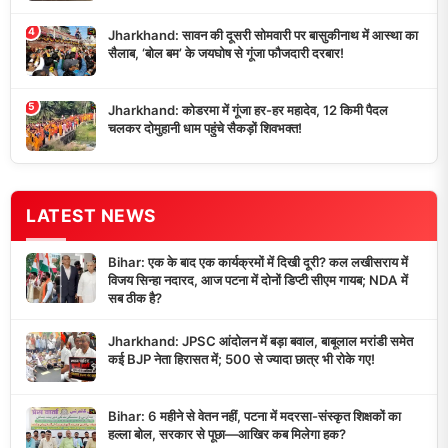
4
Jharkhand: सावन की दूसरी सोमवारी पर बासुकीनाथ में आस्था का
सैलाब, ‘बोल बम’ के जयघोष से गूंजा फौजदारी दरबार!
5
Jharkhand: कोडरमा में गूंजा हर-हर महादेव, 12 किमी पैदल
चलकर दोमुहानी धाम पहुंचे सैकड़ों शिवभक्त!
LATEST NEWS
Bihar: एक के बाद एक कार्यक्रमों में दिखी दूरी? कल लखीसराय में
विजय सिन्हा नदारद, आज पटना में दोनों डिप्टी सीएम गायब; NDA में
सब ठीक है?
Jharkhand: JPSC आंदोलन में बड़ा बवाल, बाबूलाल मरांडी समेत
कई BJP नेता हिरासत में; 500 से ज्यादा छात्र भी रोके गए!
Bihar: 6 महीने से वेतन नहीं, पटना में मदरसा-संस्कृत शिक्षकों का
हल्ला बोल, सरकार से पूछा—आखिर कब मिलेगा हक?