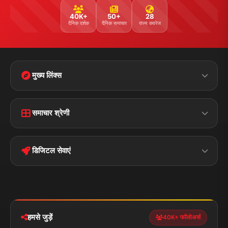
40K+
50+
28
दैनिक दर्शक
दैनिक समाचार
राज्य कवरेज
मुख्य लिंक्स
Home
Contact Us
समाचार श्रेणी
Terms &
Disclaimer
बिहार
क्राइम
Conditions
डिजिटल सेवाएं
पॉलिटिकल
Privacy Policy
झारखण्ड
मोबाइल ऐप
iOS & Android
नेशनल
स्पोर्ट्स
डाउनलोड करें
हमसे जुड़ें
40K+ फॉलोअर्स