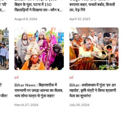
 ‘फी’
बिहार के युवा, पटना में 150
बरपाया कहर; फसलें बर्बाद, बिजली
ा,
खिलाड़ियों ने दिखाया दम—कौन बना
ठप, पेड़ गिरे
सब
चैंपियन?
August 8, 2026
April 10, 2025
धर्म
धर्म
ी’
Bihar News : बिहारशरीफ में
Bihar: अशोकधाम में गूंजा ‘हर-हर
रामनवमी पर उमड़ा आस्था का सैलाब,
महादेव’, कृषि मंत्री ने किया श्रावणी
ढी जीत!
भव्य शोभा यात्रा से गूंजा शहर!
मेला का शुभारंभ!
March 27, 2026
July 30, 2026