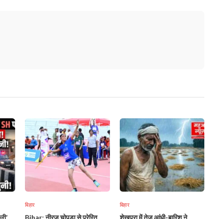
बिहार
बिहार
री’
Bihar: नीरज चोपड़ा से प्रेरित
शेखपुरा में तेज़ आंधी-बारिश ने