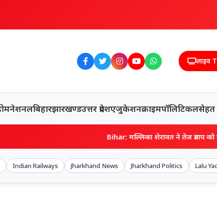
लाइव 
होम
नेशनल
बिहार
झारखण्ड
उत्तर प्रदेश
एजुकेशन
क्राइम
पॉलिटिकल
सेहत
Bihar: मल्लिका शेरावत ने तेज प्रताप को पहनाया कोट, कैमरो
Indian Railways
Jharkhand News
Jharkhand Politics
Lalu Ya