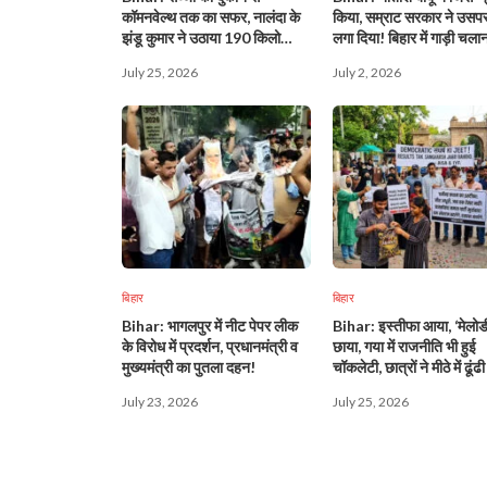
कॉमनवेल्थ तक का सफर, नालंदा के
किया, सम्राट सरकार ने उसपर
झंडू कुमार ने उठाया 190 किलो
लगा दिया! बिहार में गाड़ी चलान
वजन, ब्रॉन्ज जीतकर रचा इतिहास!
जमीन लेना और घर बनाना… 
July 25, 2026
July 2, 2026
महंगा!
बिहार
बिहार
Bihar: भागलपुर में नीट पेपर लीक
Bihar: इस्तीफा आया, ‘मेलोड
के विरोध में प्रदर्शन, प्रधानमंत्री व
छाया, गया में राजनीति भी हुई
मुख्यमंत्री का पुतला दहन!
चॉकलेटी, छात्रों ने मीठे में ढूं
July 23, 2026
July 25, 2026