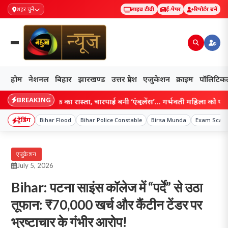
शहर चुनें
लाइव टीवी
ई-पेपर
रिपोर्टर बनें
होम
नेशनल
बिहार
झारखण्ड
उत्तर प्रदेश
एजुकेशन
क्राइम
पॉलिटिक
BREAKING
े छीना सड़क का रास्ता, चारपाई बनी ‘एंबुलेंस’… गर्भवती महिला को पानी के बीच
ट्रेंडिंग
Bihar Flood
Bihar Police Constable
Birsa Munda
Exam Scam
एजुकेशन
July 5, 2026
Bihar: पटना साइंस कॉलेज में “पर्दे” से उठा
तूफान: ₹70,000 खर्च और कैंटीन टेंडर पर
भ्रष्टाचार के गंभीर आरोप!