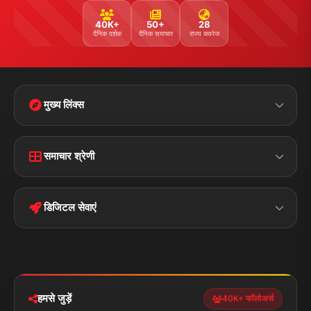
40K+
50+
28
दैनिक दर्शक
दैनिक समाचार
राज्य कवरेज
मुख्य लिंक्स
Home
Contact Us
समाचार श्रेणी
Terms &
Disclaimer
बिहार
क्राइम
Conditions
डिजिटल सेवाएं
पॉलिटिकल
Privacy Policy
झारखण्ड
मोबाइल ऐप
iOS & Android
नेशनल
स्पोर्ट्स
डाउनलोड करें
हमसे जुड़ें
40K+ फॉलोअर्स