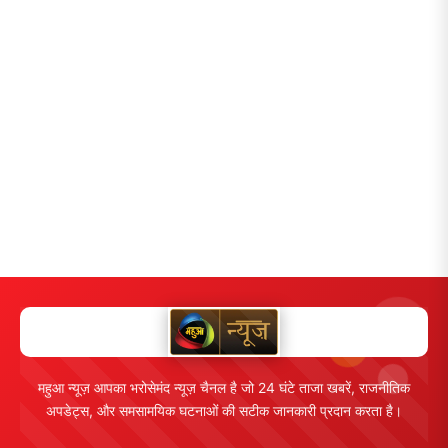
महुआ न्यूज़ आपका भरोसेमंद न्यूज़ चैनल है जो 24 घंटे ताजा खबरें, राजनीतिक
अपडेट्स, और समसामयिक घटनाओं की सटीक जानकारी प्रदान करता है।