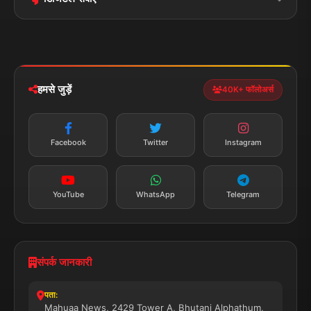
पॉलिटिकल
Privacy Policy
झारखण्ड
मोबाइल ऐप
iOS & Android
नेशनल
स्पोर्ट्स
डाउनलोड करें
हमसे जुड़ें
40K+ फॉलोअर्स
न्यूज़ अलर्ट
तत्काल अपडेट
Facebook
Twitter
Instagram
सब्सक्राइब करें
YouTube
WhatsApp
Telegram
संपर्क जानकारी
पता:
Mahuaa News, 2429 Tower A, Bhutani Alphathum,