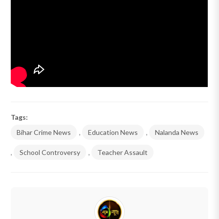
Tags:
Bihar Crime News
,
Education News
,
Nalanda News
,
School Controversy
,
Teacher Assault