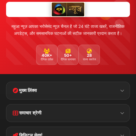
महुआ न्यूज़ आपका भरोसेमंद न्यूज़ चैनल है जो 24 घंटे ताजा खबरें, राजनीतिक
अपडेट्स, और समसामयिक घटनाओं की सटीक जानकारी प्रदान करता है।
40K+
50+
28
दैनिक दर्शक
दैनिक समाचार
राज्य कवरेज
मुख्य लिंक्स
Home
Contact Us
समाचार श्रेणी
Terms &
Disclaimer
बिहार
क्राइम
Conditions
डिजिटल सेवाएं