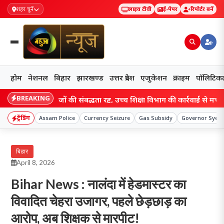
शहर चुनें
लाइव टीवी
ई-पेपर
रिपोर्टर बनें
होम
नेशनल
बिहार
झारखण्ड
उत्तर प्रदेश
एजुकेशन
क्राइम
पॉलिटिक
BREAKING
्री कॉलेजों की संबद्धता रद्द, उच्च शिक्षा विभाग की कार्रवाई से मचा हड़कंप; छात्
ट्रेंडिंग
Assam Police
Currency Seizure
Gas Subsidy
Governor Syed 
बिहार
April 8, 2026
Bihar News : नालंदा में हेडमास्टर का
विवादित चेहरा उजागर, पहले छेड़छाड़ का
आरोप, अब शिक्षक से मारपीट!