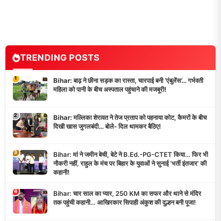
TRENDING POSTS
1
Bihar: बाढ़ ने छीना सड़क का रास्ता, चारपाई बनी ‘एंबुलेंस’… गर्भवती
महिला को पानी के बीच अस्पताल पहुंचाने की मजबूरी!
2
Bihar: मल्लिका शेरावत ने तेज प्रताप को पहनाया कोट, कैमरों के बीच
दिखी खास जुगलबंदी… बोले- दिल थामकर बैठिए!
3
Bihar: मां ने जमीन बेची, बेटे ने B.Ed.-PG-CTET किया… फिर भी
नौकरी नहीं, राहुल के मंच पर बिहार के युवाओं ने सुनाई ‘भर्ती इंतजार’ की
कहानी!
4
Bihar: चार साल का प्यार, 250 KM का सफर और थाने से मंदिर
तक पहुंची कहानी… आखिरकार सिपाही अंकुश की दुल्हन बनी पूजा!