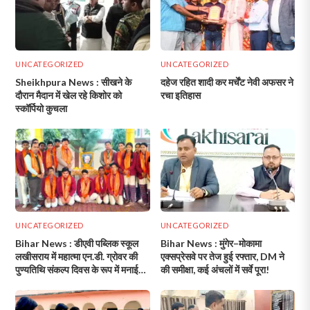
UNCATEGORIZED
UNCATEGORIZED
Sheikhpura News : सीखने के
दहेज रहित शादी कर मर्चेंट नेवी अफसर ने
दौरान मैदान में खेल रहे किशोर को
रचा इतिहास
स्कॉर्पियो कुचला
UNCATEGORIZED
UNCATEGORIZED
Bihar News : डीएवी पब्लिक स्कूल
Bihar News : मुंगेर–मोकामा
लखीसराय में महात्मा एन.डी. ग्रोवर की
एक्सप्रेसवे पर तेज हुई रफ्तार, DM ने
पुण्यतिथि संकल्प दिवस के रूप में मनाई
की समीक्षा, कई अंचलों में सर्वे पूरा!
गई!