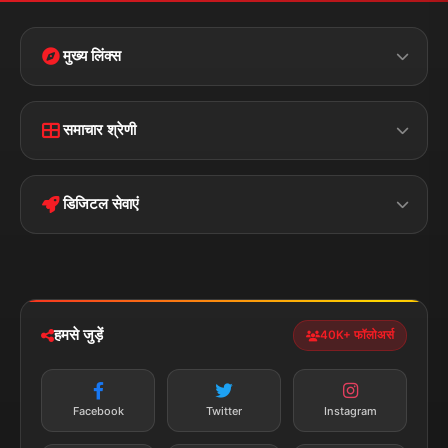
मुख्य लिंक्स
Home
Contact Us
समाचार श्रेणी
Terms &
Disclaimer
बिहार
क्राइम
Conditions
डिजिटल सेवाएं
पॉलिटिकल
Privacy Policy
झारखण्ड
मोबाइल ऐप
iOS & Android
नेशनल
स्पोर्ट्स
डाउनलोड करें
हमसे जुड़ें
40K+ फॉलोअर्स
न्यूज़ अलर्ट
तत्काल अपडेट
Facebook
Twitter
Instagram
सब्सक्राइब करें