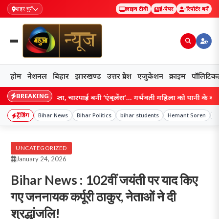
शहर चुनें
लाइव टीवी
ई-पेपर
रिपोर्टर बनें
होम
नेशनल
बिहार
झारखण्ड
उत्तर प्रदेश
एजुकेशन
क्राइम
पॉलिटिक
BREAKING
़क का रास्ता, चारपाई बनी ‘एंबुलेंस’… गर्भवती महिला को पानी के बीच अस्पताल 
ट्रेंडिंग
Bihar News
Bihar Politics
bihar students
Hemant Soren
I
UNCATEGORIZED
January 24, 2026
Bihar News : 102वीं जयंती पर याद किए
गए जननायक कर्पूरी ठाकुर, नेताओं ने दी
श्रद्धांजलि!