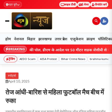
शहर चुनें
लाइव टीवी
ई-पेपर
रिपोर्टर बनें
होम
नेशनल
बिहार
झारखण्ड
उत्तर प्रदेश
एजुकेशन
क्राइम
पॉलिटिक
BREAKING
 सड़क निर्माण की पोल, डीएम के आदेश पर 50 मीटर सड़क जेसीबी से उखाड़ी गई
ट्रेंडिंग
AEDO Scam
AISA Protest
Bihar Crime News
brahma kumari
स्पोर्ट्स
April 10, 2025
तेज आंधी-बारिश से महिला फुटबॉल मैच बीच में
रुका
रामाधीन महाविद्यालय में शुरू हुआ श्यामा देवी मेमोरियल ऑल इंडिया महिला फुटबॉल