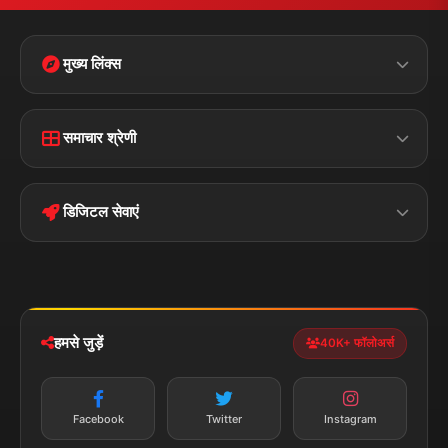
मुख्य लिंक्स
Home
Contact Us
समाचार श्रेणी
Terms &
Disclaimer
बिहार
क्राइम
Conditions
डिजिटल सेवाएं
पॉलिटिकल
Privacy Policy
झारखण्ड
मोबाइल ऐप
iOS & Android
नेशनल
स्पोर्ट्स
डाउनलोड करें
हमसे जुड़ें
40K+ फॉलोअर्स
न्यूज़ अलर्ट
तत्काल अपडेट
Facebook
Twitter
Instagram
सब्सक्राइब करें