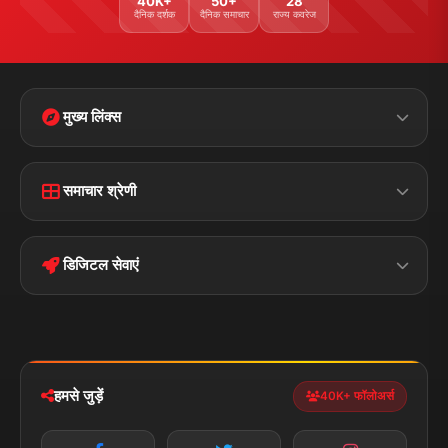
40K+
50+
28
दैनिक दर्शक
दैनिक समाचार
राज्य कवरेज
मुख्य लिंक्स
Home
Contact Us
समाचार श्रेणी
Terms &
Disclaimer
बिहार
क्राइम
Conditions
डिजिटल सेवाएं
पॉलिटिकल
Privacy Policy
झारखण्ड
मोबाइल ऐप
iOS & Android
नेशनल
स्पोर्ट्स
डाउनलोड करें
हमसे जुड़ें
40K+ फॉलोअर्स
न्यूज़ अलर्ट