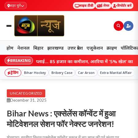
शहर चुनें
लाइव टीवी
ई-पेपर
रिपोर्टर बनें
होम
नेशनल
बिहार
झारखण्ड
उत्तर प्रदेश
एजुकेशन
क्राइम
पॉलिटिक
BREAKING
ीन सप्लाई… 85 हजार का कमीशन, अररिया में ‘5% खेल’ का खुलासा, 50 हजा
ट्रेंडिंग
Bihar Hockey
Bribery Case
Car Arson
Extra Marital Affair
UNCATEGORIZED
December 31, 2025
Bihar News : एक्सेलेंस कॉन्वेंट में हुआ
मोटिवेशनल सेशन फॉर नेक्स्ट जनरेशन!
शेखपुरा: बरबीघा स्थित एक्सेलेंस कॉन्वेंट स्कूल में नए साल की पूर्व संध्या पर