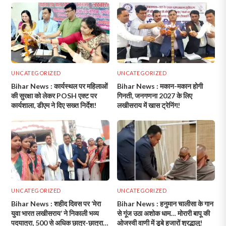
UNCATEGORIZED
UNCATEGORIZED
Bihar News : कार्यस्थल पर महिलाओं
Bihar News : मकान-मकान होगी
की सुरक्षा को लेकर POSH एक्ट पर
गिनती, जनगणना 2027 के लिए
कार्यशाला, डीएम ने दिए सख्त निर्देश!
लखीसराय में खास ट्रेनिंग!
UNCATEGORIZED
UNCATEGORIZED
Bihar News : शहीद दिवस पर ‘मेरा
Bihar News : हनुमान चालीसा के गान
युवा भारत लखीसराय’ ने निकाली भव्य
से गूंज उठा अशोक धाम… मोरारी बापू की
पदयात्रा, 500 से अधिक छात्र-छात्राओं
ओजस्वी वाणी में डूबे हजारों श्रद्धालु!