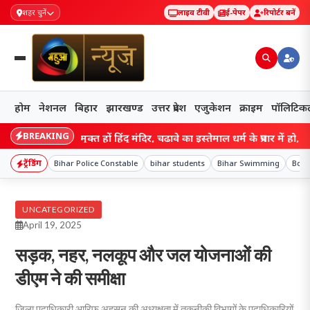
शहर चुनें
लाइव टीवी
ई-पेपर
रिपोर्टर बनें
होम
नेशनल
बिहार
झारखण्ड
उत्तर प्रदेश
एजुकेशन
क्राइम
पॉलिटिक
BREAKING
कब्जे से मुक्त हों हिंदू मंदिर, चढ़ावे का इस्तेमाल धर्म के प्रचार में हो, किशनगंज
ट्रेंडिंग
Bihar Police Constable
bihar students
Bihar Swimming
Bod
UNCATEGORIZED
April 19, 2025
सड़क, नहर, नलकूप और जल योजनाओं की
डीएम ने की समीक्षा
जिला पदाधिकारी आरिफ अहसन की अध्यक्षता में तकनीकी विभागों के पदाधिकारियों