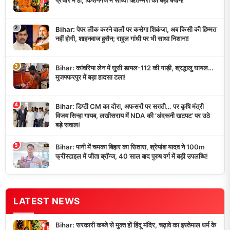
प्रचार में हो, किशनगंज में साध्वी ऋतम्भरा का बड़ा बयान!
2
Bihar: पेपर लीक करने वालों पर कसेगा शिकंजा, अब किसी की हिम्मत
नहीं होगी, शाहनवाज हुसैन; राहुल गांधी पर भी साधा निशाना!
3
Bihar: कांवरिया लेन में घुसी डायल-112 की गाड़ी, श्रद्धालु घायल…
मुजफ्फरपुर में बड़ा हादसा टला!
4
Bihar: डिप्टी CM का दौरा, अफसरों पर सख्ती… पर कृषि मंत्री
विजय सिन्हा गायब, लखीसराय में NDA की ‘अंदरूनी खटपट’ पर उठे
बड़े सवाल!
5
Bihar: पानी में चमका बिहार का सितारा, श्रेयांश यादव ने 100m
फ्रीस्टाइल में जीता ब्रॉन्ज, 40 साल बाद पुरुष वर्ग में बड़ी उपलब्धि!
LATEST NEWS
Bihar: सरकारी कब्जे से मुक्त हों हिंदू मंदिर, चढ़ावे का इस्तेमाल धर्म के