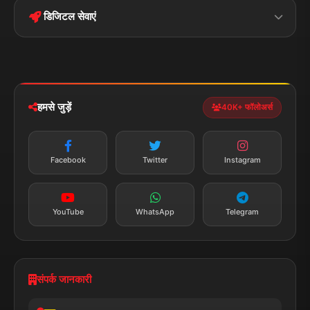
बिहार
क्राइम
Conditions
डिजिटल सेवाएं
पॉलिटिकल
Privacy Policy
झारखण्ड
मोबाइल ऐप
iOS & Android
नेशनल
स्पोर्ट्स
डाउनलोड करें
हमसे जुड़ें
40K+ फॉलोअर्स
न्यूज़ अलर्ट
तत्काल अपडेट
Facebook
Twitter
Instagram
सब्सक्राइब करें
YouTube
WhatsApp
Telegram
संपर्क जानकारी