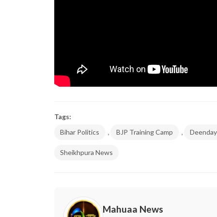
Tags:
,
,
Bihar Politics
BJP Training Camp
Deendaya
Sheikhpura News
Mahuaa News