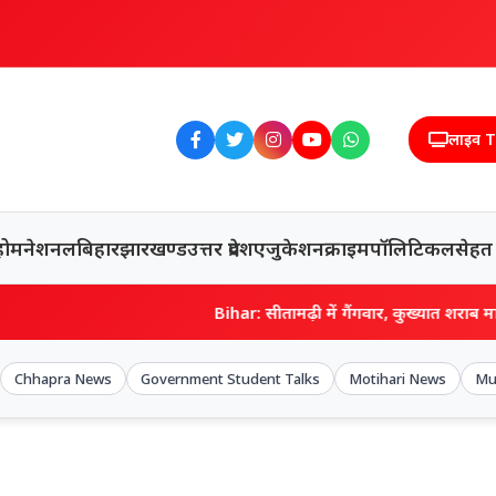
लाइव 
होम
नेशनल
बिहार
झारखण्ड
उत्तर प्रदेश
एजुकेशन
क्राइम
पॉलिटिकल
सेहत
Bihar: सीतामढ़ी में गैंगवार, कुख्यात शराब माफिया गणेश राय को मा
Chhapra News
Government Student Talks
Motihari News
Mu