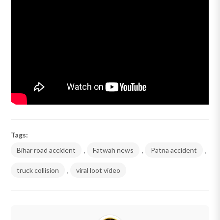
Tags:
Bihar road accident
,
Fatwah news
,
Patna accident
,
truck collision
,
viral loot video