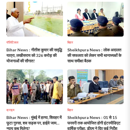
पॉलिटिकल
बिहार
Bihar News : नीतीश कुमार की समृद्धि
Sheikhpura News : लोक अदालत
यात्रा, लखीसराय को 326 करोड़ की
की सफलता को लेकर सभी थानाध्यक्षों के
योजनाओं की सौगात!
साथ समीक्षा बैठक
क्राइम
बिहार
Bihar News : मुंबई में हत्या, शिवहर में
Sheikhpura News : 01 से 15
फूटा गुस्सा, शव सड़क पर, हाईवे जाम…
फरवरी तक आयोजित होगी इंटरमीडिएट
न्याय कब मिलेगा?
वार्षिक परीक्षा, डीएम ने दिए कई निर्देश