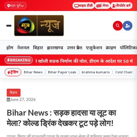
शहर चुनें
लाइव टीवी
ई-पेपर
रिपोर्टर बनें
होम
नेशनल
बिहार
झारखण्ड
उत्तर प्रदेश
एजुकेशन
क्राइम
पॉलिटिक
BREAKING
ar: वीडियो ने खोली सड़क निर्माण की पोल, डीएम के आदेश पर 50 मीटर सड़क ज
ट्रेंडिंग
Bihar News
Bihar Paper Leak
brahma kumaris
Cold Chain I
बिहार
June 27, 2026
Bihar News : सड़क हादसा या लूट का
मेला? कोल्ड ड्रिंक देखकर टूट पड़े लोग!
पटना: बिहार की राजधानी पटना के फतुहा थाना क्षेत्र में शनिवार सुबह ऐसा नजारा