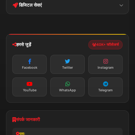
डिजिटल सेवाएं
पॉलिटिकल
Privacy Policy
झारखण्ड
मोबाइल ऐप
iOS & Android
नेशनल
स्पोर्ट्स
डाउनलोड करें
हमसे जुड़ें
40K+ फॉलोअर्स
न्यूज़ अलर्ट
तत्काल अपडेट
Facebook
Twitter
Instagram
सब्सक्राइब करें
YouTube
WhatsApp
Telegram
संपर्क जानकारी
पता: