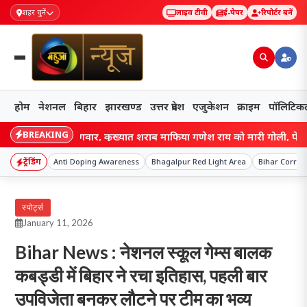
शहर चुनें
लाइव टीवी
ई-पेपर
रिपोर्टर बनें
होम
नेशनल
बिहार
झारखण्ड
उत्तर प्रदेश
एजुकेशन
क्राइम
पॉलिटिक
BREAKING
ामढ़ी में गैंगवार, कुख्यात शराब माफिया गणेश राय को मारी गोली, पेट और जांघ 
ट्रेंडिंग
Anti Doping Awareness
Bhagalpur Red Light Area
Bihar Corrup
स्पोर्ट्स
January 11, 2026
Bihar News : नेशनल स्कूल गेम्स बालक
कबड्डी में बिहार ने रचा इतिहास, पहली बार
उपविजेता बनकर लौटने पर टीम का भव्य