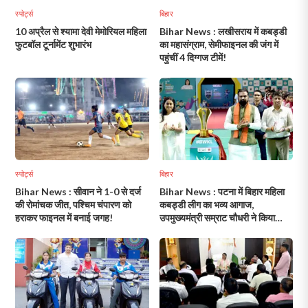
स्पोर्ट्स
बिहार
10 अप्रैल से श्यामा देवी मेमोरियल महिला
Bihar News : लखीसराय में कबड्डी
फुटबॉल टूर्नामेंट शुभारंभ
का महासंग्राम, सेमीफाइनल की जंग में
पहुंचीं 4 दिग्गज टीमें!
स्पोर्ट्स
बिहार
Bihar News : सीवान ने 1-0 से दर्ज
Bihar News : पटना में बिहार महिला
की रोमांचक जीत, पश्चिम चंपारण को
कबड्डी लीग का भव्य आगाज,
हराकर फाइनल में बनाई जगह!
उपमुख्यमंत्री सम्राट चौधरी ने किया
उद्घाटन!