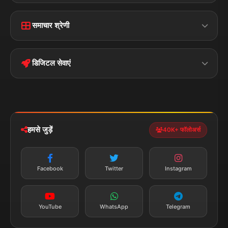
Home
Contact Us
समाचार श्रेणी
Terms &
Disclaimer
बिहार
क्राइम
Conditions
डिजिटल सेवाएं
पॉलिटिकल
Privacy Policy
झारखण्ड
मोबाइल ऐप
iOS & Android
नेशनल
स्पोर्ट्स
डाउनलोड करें
हमसे जुड़ें
40K+ फॉलोअर्स
न्यूज़ अलर्ट
तत्काल अपडेट
Facebook
Twitter
Instagram
सब्सक्राइब करें
YouTube
WhatsApp
Telegram