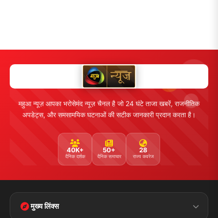
महुआ न्यूज़ आपका भरोसेमंद न्यूज़ चैनल है जो 24 घंटे ताजा खबरें, राजनीतिक
अपडेट्स, और समसामयिक घटनाओं की सटीक जानकारी प्रदान करता है।
40K+
50+
28
दैनिक दर्शक
दैनिक समाचार
राज्य कवरेज
मुख्य लिंक्स