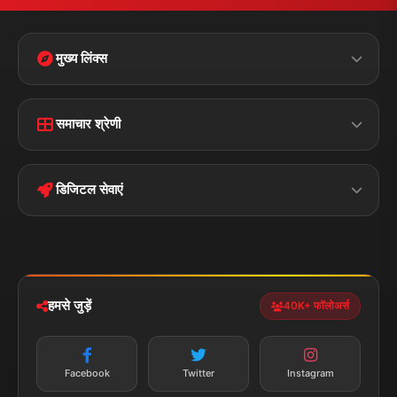
मुख्य लिंक्स
Home
Contact Us
समाचार श्रेणी
Terms &
Disclaimer
बिहार
क्राइम
Conditions
डिजिटल सेवाएं
पॉलिटिकल
Privacy Policy
झारखण्ड
मोबाइल ऐप
iOS & Android
नेशनल
स्पोर्ट्स
डाउनलोड करें
हमसे जुड़ें
40K+ फॉलोअर्स
न्यूज़ अलर्ट
तत्काल अपडेट
Facebook
Twitter
Instagram
सब्सक्राइब करें