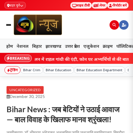
शहर चुनें
लाइव टीवी
ई-पेपर
रिपोर्टर बनें
होम
नेशनल
बिहार
झारखण्ड
उत्तर प्रदेश
एजुकेशन
क्राइम
पॉलिटिक
BREAKING
 छात्र आंदोलन में राहुल गांधी की एंट्री, फोन पर अभ्यर्थियों से की बात, बोले- जाय
ट्रेंडिंग
Bihar Crim
Bihar Education
Bihar Education Department
Bi
UNCATEGORIZED
December 30, 2025
Bihar News : जब बेटियों ने उठाई आवाज
— बाल विवाह के खिलाफ मानव श्रृंखला!
लखीसराय: डॉ. भीमराव अंबेडकर अनुसूचित जाति जनजाति महाविद्यालय, बिहरौरा