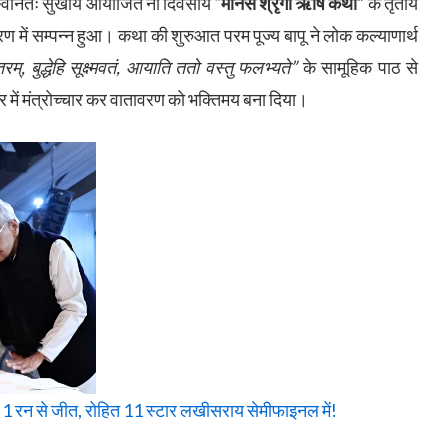
स्वानतः सुखाय आयोजित नौ दिवसीय
“मानस श्रृंगी ऋषि कथा”
के तृतीय
ण में सम्पन्न हुआ। कथा की शुरुआत परम पूज्य बापू ने लोक कल्याणार्थ
रम्, बुद्धेहि सूक्ष्मवतं, आयाति ततो वस्तु फलभ्यते”
के सामूहिक पाठ से
वर में मंत्रोच्चार कर वातावरण को भक्तिमय बना दिया।
 1 रन से जीत, रोहित 11 स्टार लखीसराय सेमीफाइनल में!