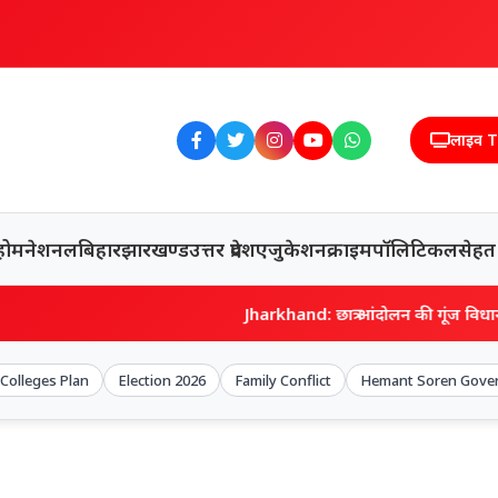
लाइव 
होम
नेशनल
बिहार
झारखण्ड
उत्तर प्रदेश
एजुकेशन
क्राइम
पॉलिटिकल
सेहत
Jharkhand: छात्र आंदोलन की गूंज विधानसभा तक पहुंची, नारेबाज
Colleges Plan
Election 2026
Family Conflict
Hemant Soren Gove