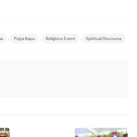
,
,
,
ha
Pujya Bapu
Religious Event
Spiritual Discourse