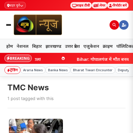
शहर चुनें
लाइव टीवी
ई-पेपर
रिपोर्टर बनें
होम
नेशनल
बिहार
झारखण्ड
उत्तर प्रदेश
एजुकेशन
क्राइम
पॉलिटिक
BREAKING
ैद होगा शहर का हाल!
Bihar: गोपालगंज में मौत बनकर दौड़
ट्रेंडिंग
Araria News
Banka News
Bharat Tiwari Encounter
Deputy CM
TMC News
1 post tagged with this