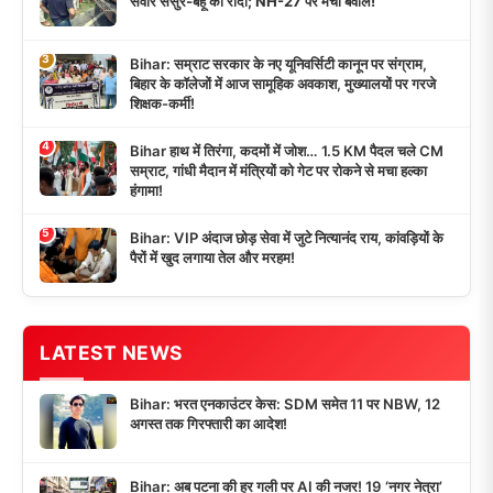
सवार ससुर-बहू को रौंदा; NH-27 पर मचा बवाल!
3
Bihar: सम्राट सरकार के नए यूनिवर्सिटी कानून पर संग्राम,
बिहार के कॉलेजों में आज सामूहिक अवकाश, मुख्यालयों पर गरजे
शिक्षक-कर्मी!
4
Bihar हाथ में तिरंगा, कदमों में जोश… 1.5 KM पैदल चले CM
सम्राट, गांधी मैदान में मंत्रियों को गेट पर रोकने से मचा हल्का
हंगामा!
5
Bihar: VIP अंदाज छोड़ सेवा में जुटे नित्यानंद राय, कांवड़ियों के
पैरों में खुद लगाया तेल और मरहम!
LATEST NEWS
Bihar: भरत एनकाउंटर केस: SDM समेत 11 पर NBW, 12
अगस्त तक गिरफ्तारी का आदेश!
Bihar: अब पटना की हर गली पर AI की नजर! 19 ‘नगर नेत्रा’