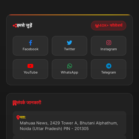
मोबाइल ऐप
iOS & Android
नेशनल
स्पोर्ट्स
डाउनलोड करें
हमसे जुड़ें
40K+ फॉलोअर्स
न्यूज़ अलर्ट
तत्काल अपडेट
Facebook
Twitter
Instagram
सब्सक्राइब करें
YouTube
WhatsApp
Telegram
संपर्क जानकारी
पता:
Mahuaa News, 2429 Tower A, Bhutani Alphathum,
Noida (Uttar Pradesh) PIN - 201305