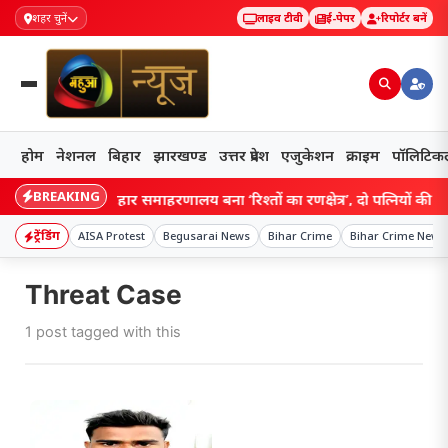
शहर चुनें
लाइव टीवी
ई-पेपर
रिपोर्टर बनें
होम
नेशनल
बिहार
झारखण्ड
उत्तर प्रदेश
एजुकेशन
क्राइम
पॉलिटिक
BREAKING
Bihar: कटिहार समाहरणालय बना ‘रिश्तों का रणक्षेत्र’, दो पत्नियों की भिड़ंत
ट्रेंडिंग
AISA Protest
Begusarai News
Bihar Crime
Bihar Crime News
Threat Case
1 post tagged with this