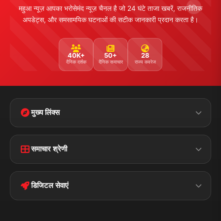
महुआ न्यूज़ आपका भरोसेमंद न्यूज़ चैनल है जो 24 घंटे ताजा खबरें, राजनीतिक
अपडेट्स, और समसामयिक घटनाओं की सटीक जानकारी प्रदान करता है।
40K+
50+
28
दैनिक दर्शक
दैनिक समाचार
राज्य कवरेज
मुख्य लिंक्स
Home
Contact Us
समाचार श्रेणी
Terms &
Disclaimer
बिहार
क्राइम
Conditions
डिजिटल सेवाएं
पॉलिटिकल
Privacy Policy
झारखण्ड
मोबाइल ऐप