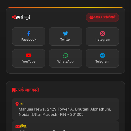
iOS & Android
नेशनल
स्पोर्ट्स
डाउनलोड करें
हमसे जुड़ें
40K+ फॉलोअर्स
न्यूज़ अलर्ट
तत्काल अपडेट
Facebook
Twitter
Instagram
सब्सक्राइब करें
YouTube
WhatsApp
Telegram
संपर्क जानकारी
पता:
Mahuaa News, 2429 Tower A, Bhutani Alphathum,
Noida (Uttar Pradesh) PIN - 201305
ईमेल: