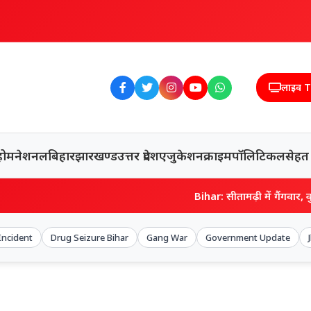
लाइव 
होम
नेशनल
बिहार
झारखण्ड
उत्तर प्रदेश
एजुकेशन
क्राइम
पॉलिटिकल
सेहत
Bihar: सीतामढ़ी में गैंगवार, कुख्यात शराब 
Incident
Drug Seizure Bihar
Gang War
Government Update