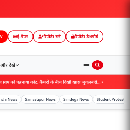
TV
ई-पेपर
रिपोर्टर बनें
रिपोर्टर डैशबोर्ड
और देखें
हनाया कोट, कैमरों के बीच दिखी खास जुगलबंदी… बोले- दिल थामकर बैठिए!
nchi News
Samastipur News
Simdega News
Student Protest