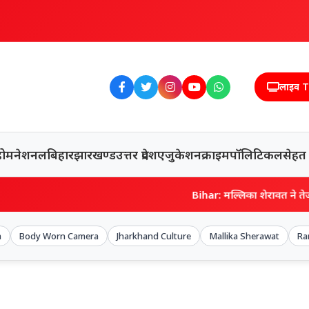
लाइव 
होम
नेशनल
बिहार
झारखण्ड
उत्तर प्रदेश
एजुकेशन
क्राइम
पॉलिटिकल
सेहत
Bihar: मल्लिका शेरावत ने तेज प्रताप को प
a
Body Worn Camera
Jharkhand Culture
Mallika Sherawat
Ra