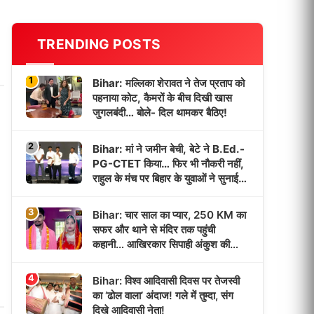
TRENDING POSTS
1
Bihar: मल्लिका शेरावत ने तेज प्रताप को
पहनाया कोट, कैमरों के बीच दिखी खास
जुगलबंदी… बोले- दिल थामकर बैठिए!
2
Bihar: मां ने जमीन बेची, बेटे ने B.Ed.-
PG-CTET किया… फिर भी नौकरी नहीं,
राहुल के मंच पर बिहार के युवाओं ने सुनाई
‘भर्ती इंतजार’ की कहानी!
3
Bihar: चार साल का प्यार, 250 KM का
सफर और थाने से मंदिर तक पहुंची
कहानी… आखिरकार सिपाही अंकुश की
दुल्हन बनी पूजा!
4
Bihar: विश्व आदिवासी दिवस पर तेजस्वी
का ‘ढोल वाला’ अंदाज! गले में तुम्दा, संग
दिखे आदिवासी नेता!