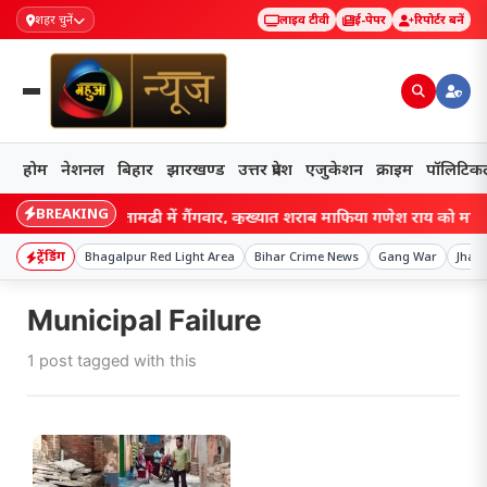
शहर चुनें
लाइव टीवी
ई-पेपर
रिपोर्टर बनें
होम
नेशनल
बिहार
झारखण्ड
उत्तर प्रदेश
एजुकेशन
क्राइम
पॉलिटिक
BREAKING
Bihar: सीतामढ़ी में गैंगवार, कुख्यात शराब माफिया गणेश राय को मारी गो
ट्रेंडिंग
Bhagalpur Red Light Area
Bihar Crime News
Gang War
Jhar
Municipal Failure
1 post tagged with this