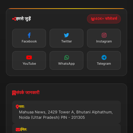
iOS & Android
नेशनल
स्पोर्ट्स
डाउनलोड करें
हमसे जुड़ें
40K+ फॉलोअर्स
न्यूज़ अलर्ट
तत्काल अपडेट
Facebook
Twitter
Instagram
सब्सक्राइब करें
YouTube
WhatsApp
Telegram
संपर्क जानकारी
पता:
Mahuaa News, 2429 Tower A, Bhutani Alphathum,
Noida (Uttar Pradesh) PIN - 201305
ईमेल: