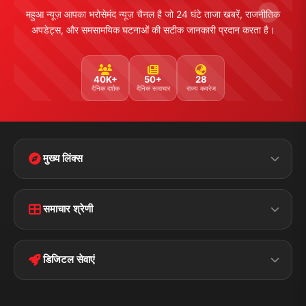
महुआ न्यूज़ आपका भरोसेमंद न्यूज़ चैनल है जो 24 घंटे ताजा खबरें, राजनीतिक
अपडेट्स, और समसामयिक घटनाओं की सटीक जानकारी प्रदान करता है।
40K+
50+
28
दैनिक दर्शक
दैनिक समाचार
राज्य कवरेज
मुख्य लिंक्स
Home
Contact Us
समाचार श्रेणी
Terms &
Disclaimer
बिहार
क्राइम
Conditions
डिजिटल सेवाएं
पॉलिटिकल
Privacy Policy
झारखण्ड
मोबाइल ऐप