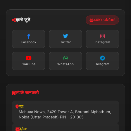
iOS & Android
नेशनल
स्पोर्ट्स
डाउनलोड करें
हमसे जुड़ें
40K+ फॉलोअर्स
न्यूज़ अलर्ट
तत्काल अपडेट
Facebook
Twitter
Instagram
सब्सक्राइब करें
YouTube
WhatsApp
Telegram
संपर्क जानकारी
पता:
Mahuaa News, 2429 Tower A, Bhutani Alphathum,
Noida (Uttar Pradesh) PIN - 201305
ईमेल: