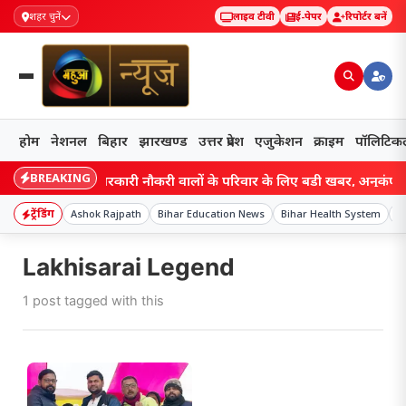
शहर चुनें
लाइव टीवी
ई-पेपर
रिपोर्टर बनें
होम
नेशनल
बिहार
झारखण्ड
उत्तर प्रदेश
एजुकेशन
क्राइम
पॉलिटिक
BREAKING
Bihar: सरकारी नौकरी वालों के परिवार के लिए बड़ी खबर, अनुकंपा नियु
ट्रेंडिंग
Ashok Rajpath
Bihar Education News
Bihar Health System
B
Lakhisarai Legend
1 post tagged with this