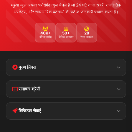
महुआ न्यूज़ आपका भरोसेमंद न्यूज़ चैनल है जो 24 घंटे ताजा खबरें, राजनीतिक
अपडेट्स, और समसामयिक घटनाओं की सटीक जानकारी प्रदान करता है।
40K+
50+
28
दैनिक दर्शक
दैनिक समाचार
राज्य कवरेज
मुख्य लिंक्स
Home
Contact Us
समाचार श्रेणी
Terms &
Disclaimer
बिहार
क्राइम
Conditions
डिजिटल सेवाएं
पॉलिटिकल
Privacy Policy
झारखण्ड
मोबाइल ऐप