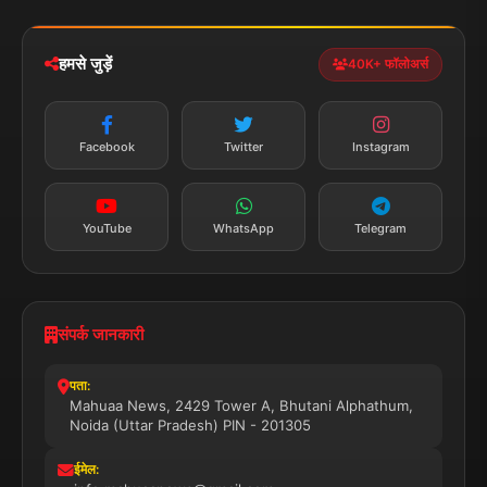
iOS & Android
नेशनल
स्पोर्ट्स
डाउनलोड करें
हमसे जुड़ें
40K+ फॉलोअर्स
न्यूज़ अलर्ट
तत्काल अपडेट
Facebook
Twitter
Instagram
सब्सक्राइब करें
YouTube
WhatsApp
Telegram
संपर्क जानकारी
पता:
Mahuaa News, 2429 Tower A, Bhutani Alphathum,
Noida (Uttar Pradesh) PIN - 201305
ईमेल: