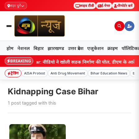
शहर चुनें
लाइव टीवी
ई-पेपर
रिपोर्टर बनें
होम
नेशनल
बिहार
झारखण्ड
उत्तर प्रदेश
एजुकेशन
क्राइम
पॉलिटिक
BREAKING
Bihar: वीडियो ने खोली सड़क निर्माण की पोल, डीएम के आदेश पर
ट्रेंडिंग
AISA Protest
Anti Drug Movement
Bihar Education News
bra
Kidnapping Case Bihar
1 post tagged with this