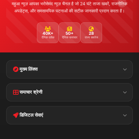
महुआ न्यूज़ आपका भरोसेमंद न्यूज़ चैनल है जो 24 घंटे ताजा खबरें, राजनीतिक
अपडेट्स, और समसामयिक घटनाओं की सटीक जानकारी प्रदान करता है।
40K+
50+
28
दैनिक दर्शक
दैनिक समाचार
राज्य कवरेज
मुख्य लिंक्स
Home
Contact Us
समाचार श्रेणी
Terms &
Disclaimer
बिहार
क्राइम
Conditions
डिजिटल सेवाएं
पॉलिटिकल
Privacy Policy
झारखण्ड
मोबाइल ऐप