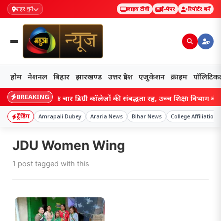
शहर चुनें
लाइव टीवी
ई-पेपर
रिपोर्टर बनें
होम
नेशनल
बिहार
झारखण्ड
उत्तर प्रदेश
एजुकेशन
क्राइम
पॉलिटिक
BREAKING
Bihar: बिहार के चार डिग्री कॉलेजों की संबद्धता रद्द, उच्च शिक्षा विभाग की कार
ट्रेंडिंग
Amrapali Dubey
Araria News
Bihar News
College Affiliation
JDU Women Wing
1 post tagged with this