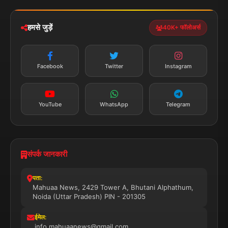
iOS & Android
नेशनल
स्पोर्ट्स
डाउनलोड करें
हमसे जुड़ें
40K+ फॉलोअर्स
न्यूज़ अलर्ट
तत्काल अपडेट
Facebook
Twitter
Instagram
सब्सक्राइब करें
YouTube
WhatsApp
Telegram
संपर्क जानकारी
पता:
Mahuaa News, 2429 Tower A, Bhutani Alphathum,
Noida (Uttar Pradesh) PIN - 201305
ईमेल:
info.mahuaanews@gmail.com