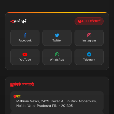
मोबाइल ऐप
iOS & Android
नेशनल
स्पोर्ट्स
डाउनलोड करें
हमसे जुड़ें
40K+ फॉलोअर्स
न्यूज़ अलर्ट
तत्काल अपडेट
Facebook
Twitter
Instagram
सब्सक्राइब करें
YouTube
WhatsApp
Telegram
संपर्क जानकारी
पता:
Mahuaa News, 2429 Tower A, Bhutani Alphathum,
Noida (Uttar Pradesh) PIN - 201305