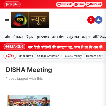
शहर चुनें
लाइव टीवी
ई-पेपर
रिपोर्टर बनें
होम
नेशनल
बिहार
झारखण्ड
उत्तर प्रदेश
एजुकेशन
क्राइम
पॉलिटिक
BREAKING
Bihar: बिहार के चार डिग्री कॉलेजों की संबद्धता रद्द, उच्च शिक्षा विभाग की कार्
ट्रेंडिंग
Bihar News
College Affiliation
Fake Currency
Hemant Soren
DISHA Meeting
1 post tagged with this