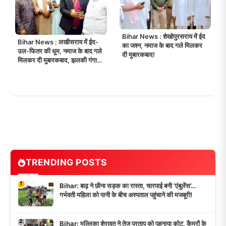
Bihar News : शेखोपुरसराय में ईद
Bihar News : लखीसराय में ईद-
का जश्न, नमाज के बाद गले मिलकर
उल-फितर की धूम, नमाज के बाद गले
दी मुबारकबाद!
मिलकर दी मुबारकबाद, झलकी गंगा-
जमुनी तहजीब!
TRENDING POSTS
1
Bihar: बाढ़ ने छीना सड़क का रास्ता, चारपाई बनी ‘एंबुलेंस’…
गर्भवती महिला को पानी के बीच अस्पताल पहुंचाने की मजबूरी!
2
Bihar: मल्लिका शेरावत ने तेज प्रताप को पहनाया कोट, कैमरों के