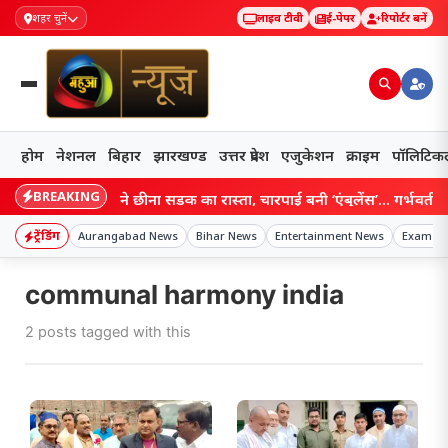
शहर चुनें
लाइव टीवी
ई-पेपर
रिपोर्टर बनें
होम
नेशनल
बिहार
झारखण्ड
उत्तर प्रदेश
एजुकेशन
क्राइम
पॉलिटिक
BREAKING
Bihar: बाढ़ ने छीना सड़क का रास्ता, चारपाई बनी ‘एंबुलेंस’… गर्भवती महि
ट्रेंडिंग
Aurangabad News
Bihar News
Entertainment News
Exam S
communal harmony india
2 posts tagged with this