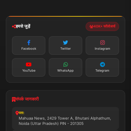
मोबाइल ऐप
iOS & Android
नेशनल
स्पोर्ट्स
डाउनलोड करें
हमसे जुड़ें
40K+ फॉलोअर्स
न्यूज़ अलर्ट
तत्काल अपडेट
Facebook
Twitter
Instagram
सब्सक्राइब करें
YouTube
WhatsApp
Telegram
संपर्क जानकारी
पता:
Mahuaa News, 2429 Tower A, Bhutani Alphathum,
Noida (Uttar Pradesh) PIN - 201305