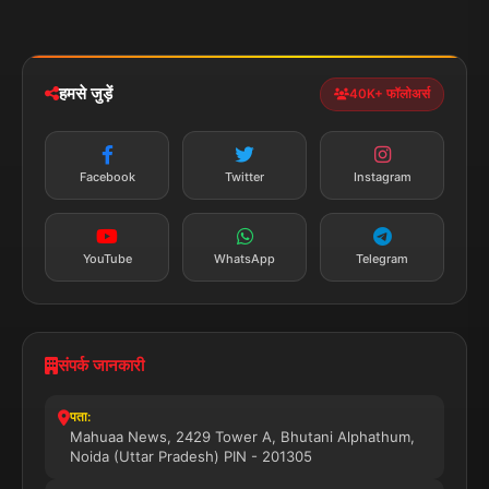
मोबाइल ऐप
iOS & Android
नेशनल
स्पोर्ट्स
डाउनलोड करें
हमसे जुड़ें
40K+ फॉलोअर्स
न्यूज़ अलर्ट
तत्काल अपडेट
Facebook
Twitter
Instagram
सब्सक्राइब करें
YouTube
WhatsApp
Telegram
संपर्क जानकारी
पता:
Mahuaa News, 2429 Tower A, Bhutani Alphathum,
Noida (Uttar Pradesh) PIN - 201305