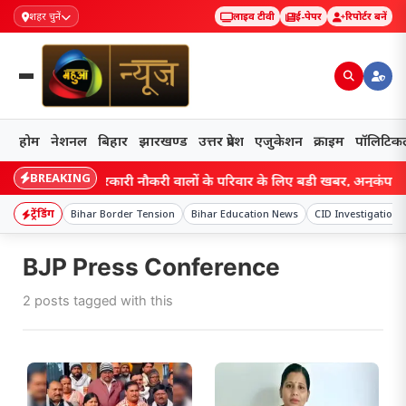
शहर चुनें
लाइव टीवी
ई-पेपर
रिपोर्टर बनें
होम
नेशनल
बिहार
झारखण्ड
उत्तर प्रदेश
एजुकेशन
क्राइम
पॉलिटिक
BREAKING
Bihar: सरकारी नौकरी वालों के परिवार के लिए बड़ी खबर, अनुकंपा नियुक
ट्रेंडिंग
Bihar Border Tension
Bihar Education News
CID Investigation
BJP Press Conference
2 posts tagged with this