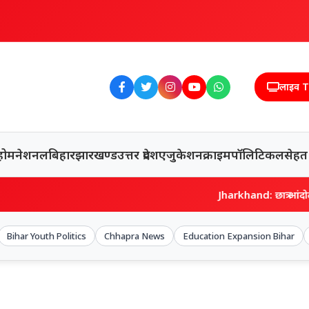
लाइव 
होम
नेशनल
बिहार
झारखण्ड
उत्तर प्रदेश
एजुकेशन
क्राइम
पॉलिटिकल
सेहत
Jharkhand: छात्र आंदोलन की गूंज व
Bihar Youth Politics
Chhapra News
Education Expansion Bihar