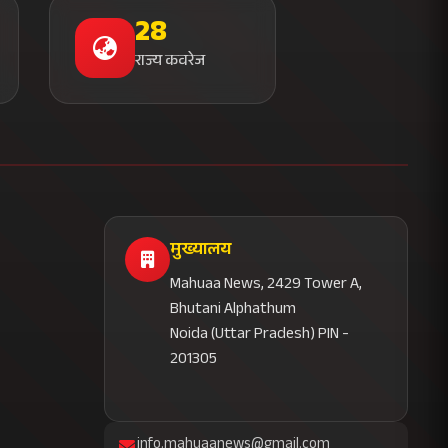
28
राज्य कवरेज
मुख्यालय
Mahuaa News, 2429 Tower A,
Bhutani Alphathum
Noida (Uttar Pradesh) PIN -
201305
info.mahuaanews@gmail.com