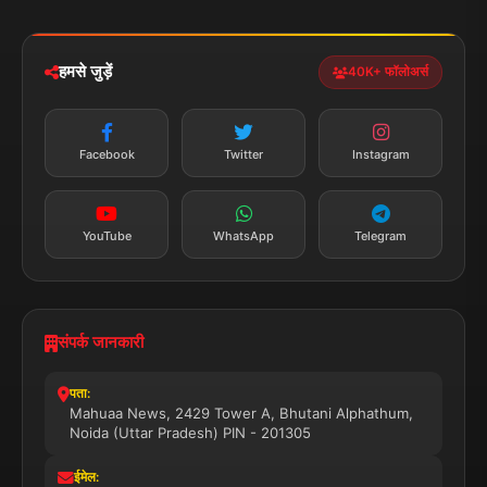
iOS & Android
नेशनल
स्पोर्ट्स
डाउनलोड करें
हमसे जुड़ें
40K+ फॉलोअर्स
न्यूज़ अलर्ट
तत्काल अपडेट
Facebook
Twitter
Instagram
सब्सक्राइब करें
YouTube
WhatsApp
Telegram
संपर्क जानकारी
पता:
Mahuaa News, 2429 Tower A, Bhutani Alphathum,
Noida (Uttar Pradesh) PIN - 201305
ईमेल: