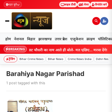
शहर चुनें
लाइव टीवी
ई-पेपर
रिपोर्टर बनें
होम
नेशनल
बिहार
झारखण्ड
उत्तर प्रदेश
एजुकेशन
क्राइम
पॉलिटिक
BREAKING
Bihar: सम्राट चौधरी का नाम आते ही बोले- मत पूछिए… मरवा देंगे! आखि
ट्रेंडिंग
Bihar Crime News
Bihar News
Crime News India
Dehri News
Barahiya Nagar Parishad
1 post tagged with this