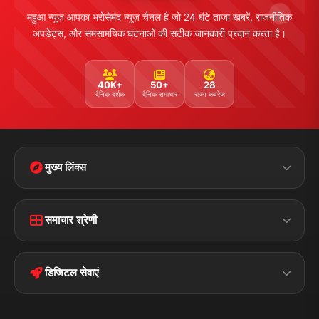
महुआ न्यूज़ आपका भरोसेमंद न्यूज़ चैनल है जो 24 घंटे ताजा खबरें, राजनीतिक
अपडेट्स, और समसामयिक घटनाओं की सटीक जानकारी प्रदान करता है।
40K+
50+
28
दैनिक दर्शक
दैनिक समाचार
राज्य कवरेज
मुख्य लिंक्स
Home
Contact Us
समाचार श्रेणी
Terms &
Disclaimer
बिहार
क्राइम
Conditions
डिजिटल सेवाएं
पॉलिटिकल
Privacy Policy
झारखण्ड
मोबाइल ऐप