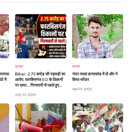
क्राइम
क्राइम
एकतरफा
Bihar: 2.75 करोड़ की गड़बड़ी का
नंदन यादव हत्याकांड में दो और ने
े में
आरोप, फारबिसगंज EO के ठिकानों
किया सरेंडर
पर छापा… गिरफ्तारी से पहले हुए
April 9, 2025
फरार!
July 11, 2026