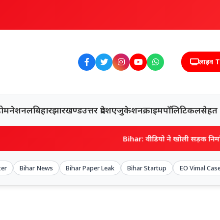
लाइव 
होम
नेशनल
बिहार
झारखण्ड
उत्तर प्रदेश
एजुकेशन
क्राइम
पॉलिटिकल
सेहत
Bihar: वीडियो ने खोली सड़क निर्माण की पोल, डीएम क
ter
Bihar News
Bihar Paper Leak
Bihar Startup
EO Vimal Cas