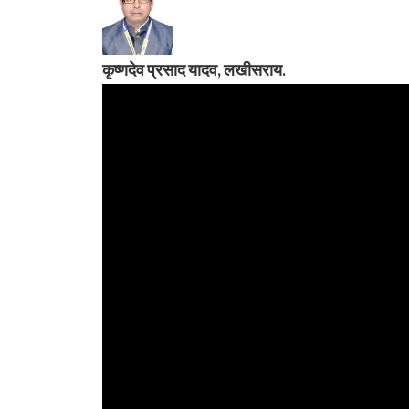
कृष्णदेव प्रसाद यादव, लखीसराय.