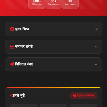
40K+
50+
28
दैनिक दर्शक
दैनिक समाचार
राज्य कवरेज
मुख्य लिंक्स
Home
Contact Us
समाचार श्रेणी
Terms &
Disclaimer
बिहार
क्राइम
Conditions
डिजिटल सेवाएं
पॉलिटिकल
Privacy Policy
झारखण्ड
मोबाइल ऐप
iOS & Android
नेशनल
स्पोर्ट्स
डाउनलोड करें
हमसे जुड़ें
40K+ फॉलोअर्स
न्यूज़ अलर्ट