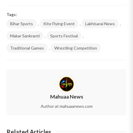
Tags:
Bihar Sports
,
Kite Flying Event
,
Lakhisarai News
,
Makar Sankranti
,
Sports Festival
,
Traditional Games
,
Wrestling Competition
Mahuaa News
Author at mahuaanews.com
Related Articles