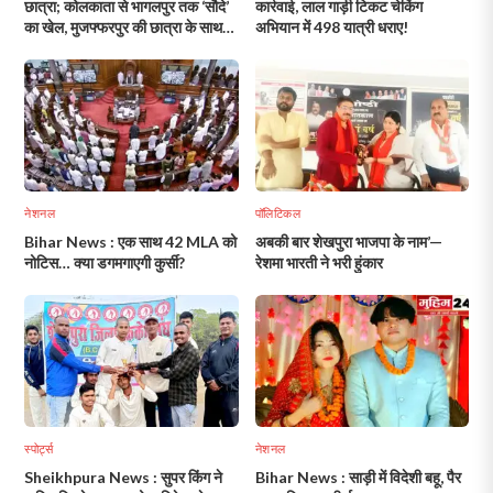
छात्रा; कोलकाता से भागलपुर तक ‘सौदे’
कार्रवाई, लाल गाड़ी टिकट चेकिंग
का खेल, मुजफ्फरपुर की छात्रा के साथ
अभियान में 498 यात्री धराए!
नालंदा की युवती भी रेस्क्यू!
नेशनल
पॉलिटिकल
Bihar News : एक साथ 42 MLA को
अबकी बार शेखपुरा भाजपा के नाम’—
नोटिस… क्या डगमगाएगी कुर्सी?
रेशमा भारती ने भरी हुंकार
स्पोर्ट्स
नेशनल
Sheikhpura News : सुपर किंग ने
Bihar News : साड़ी में विदेशी बहू, पैर