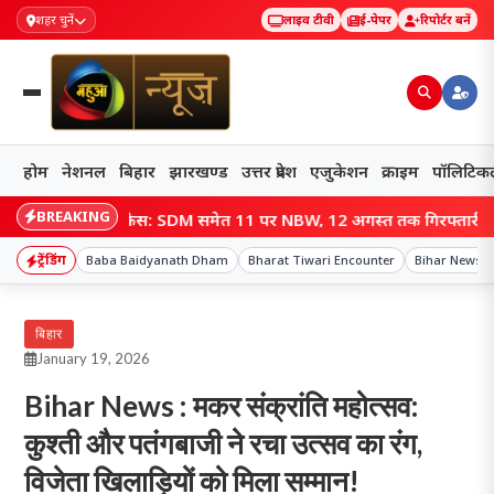
शहर चुनें
लाइव टीवी
ई-पेपर
रिपोर्टर बनें
होम
नेशनल
बिहार
झारखण्ड
उत्तर प्रदेश
एजुकेशन
क्राइम
पॉलिटिक
BREAKING
ंटर केस: SDM समेत 11 पर NBW, 12 अगस्त तक गिरफ्तारी का आदेश!
ट्रेंडिंग
Baba Baidyanath Dham
Bharat Tiwari Encounter
Bihar News
बिहार
January 19, 2026
Bihar News : मकर संक्रांति महोत्सव:
कुश्ती और पतंगबाजी ने रचा उत्सव का रंग,
विजेता खिलाड़ियों को मिला सम्मान!