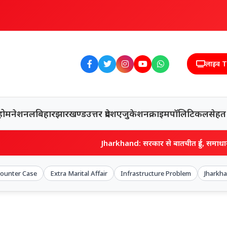
लाइव 
होम
नेशनल
बिहार
झारखण्ड
उत्तर प्रदेश
एजुकेशन
क्राइम
पॉलिटिकल
सेहत
Jharkhand: सरकार से बातचीत हुई, समाधान नहीं, JPSC अभ्यर्थ
ounter Case
Extra Marital Affair
Infrastructure Problem
Jharkh