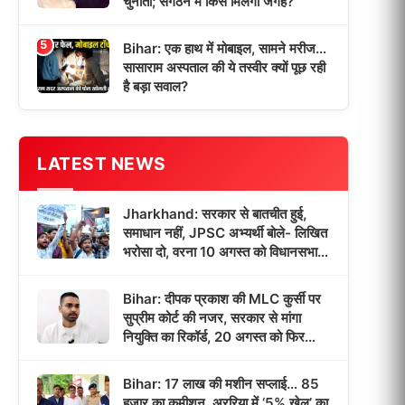
चुनौती; संगठन में किसे मिलेगी जगह?
5
Bihar: एक हाथ में मोबाइल, सामने मरीज…
सासाराम अस्पताल की ये तस्वीर क्यों पूछ रही
है बड़ा सवाल?
LATEST NEWS
Jharkhand: सरकार से बातचीत हुई,
समाधान नहीं, JPSC अभ्यर्थी बोले- लिखित
भरोसा दो, वरना 10 अगस्त को विधानसभा
घेराव!
Bihar: दीपक प्रकाश की MLC कुर्सी पर
सुप्रीम कोर्ट की नजर, सरकार से मांगा
नियुक्ति का रिकॉर्ड, 20 अगस्त को फिर
सुनवाई!
Bihar: 17 लाख की मशीन सप्लाई… 85
हजार का कमीशन, अररिया में ‘5% खेल’ का