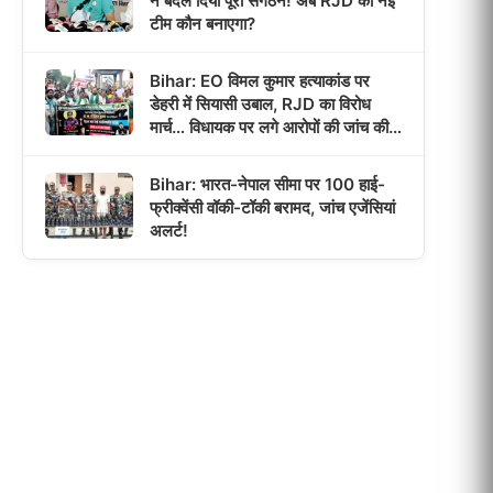
ने बदल दिया पूरा संगठन! अब RJD की नई
टीम कौन बनाएगा?
Bihar: EO विमल कुमार हत्याकांड पर
डेहरी में सियासी उबाल, RJD का विरोध
मार्च… विधायक पर लगे आरोपों की जांच की
उठी मांग!
Bihar: भारत-नेपाल सीमा पर 100 हाई-
फ्रीक्वेंसी वॉकी-टॉकी बरामद, जांच एजेंसियां
अलर्ट!