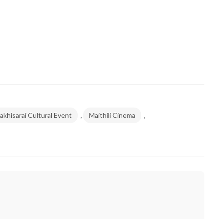
,
,
akhisarai Cultural Event
Maithili Cinema