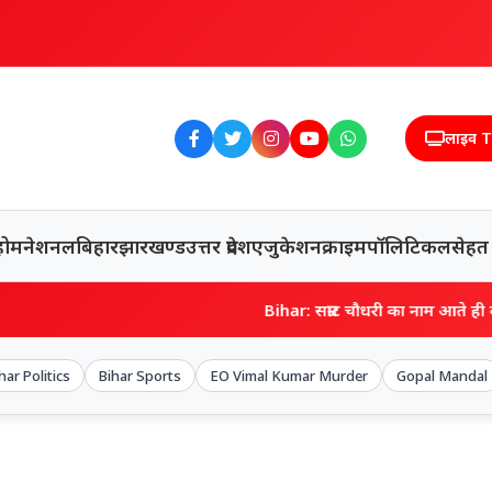
लाइव 
होम
नेशनल
बिहार
झारखण्ड
उत्तर प्रदेश
एजुकेशन
क्राइम
पॉलिटिकल
सेहत
Bihar: सम्राट चौधरी का नाम आते ही बोले- मत पूछिए… मरवा
har Politics
Bihar Sports
EO Vimal Kumar Murder
Gopal Mandal