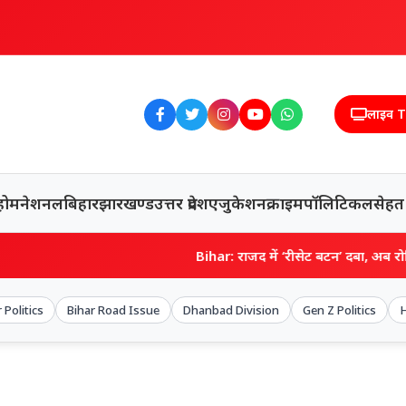
लाइव 
होम
नेशनल
बिहार
झारखण्ड
उत्तर प्रदेश
एजुकेशन
क्राइम
पॉलिटिकल
सेहत
Bihar: राजद में ‘रीसेट बटन’ दबा, अब रोहिणी की सलाह से ते
 Politics
Bihar Road Issue
Dhanbad Division
Gen Z Politics
H