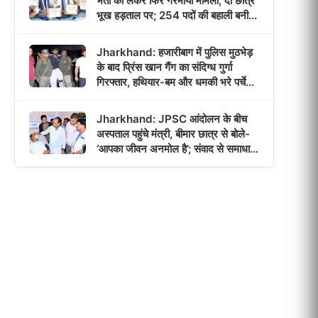
भर्ती को लेकर फिर गरमाया मामला, दो छात्र
भूख हड़ताल पर; 254 पदों की बहाली बनी
आंदोलन की वजह!
Jharkhand: हजारीबाग में पुलिस मुठभेड़
के बाद प्रिंस खान गैंग का संदिग्ध गुर्गा
गिरफ्तार, हथियार-बम और धमकी भरे पर्चे
बरामद!
Jharkhand: JPSC आंदोलन के बीच
अस्पताल पहुंचे मंत्री, बीमार छात्र से बोले-
‘आपका जीवन अनमोल है’; संवाद से समाधान
का भरोसा!