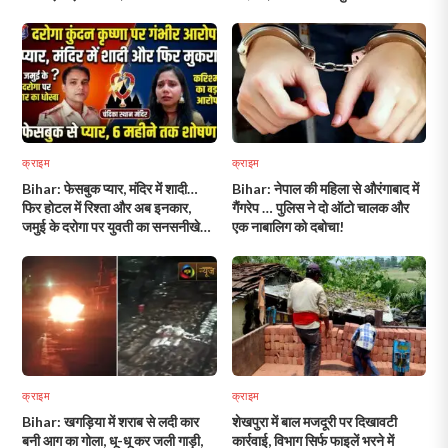
में मचा हड़कंप!
क्राइम
क्राइम
Bihar: फेसबुक प्यार, मंदिर में शादी…
Bihar: नेपाल की महिला से औरंगाबाद में
फिर होटल में रिश्ता और अब इनकार,
गैंगरेप … पुलिस ने दो ऑटो चालक और
जमुई के दरोगा पर युवती का सनसनीखेज
एक नाबालिग को दबोचा!
आरोप!
क्राइम
क्राइम
Bihar: खगड़िया में शराब से लदी कार
शेखपुरा में बाल मजदूरी पर दिखावटी
बनी आग का गोला, धू-धू कर जली गाड़ी,
कार्रवाई, विभाग सिर्फ फाइलें भरने में