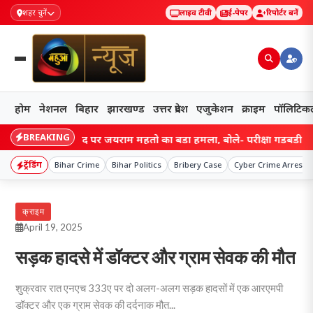
शहर चुनें
लाइव टीवी
ई-पेपर
रिपोर्टर बनें
होम
नेशनल
बिहार
झारखण्ड
उत्तर प्रदेश
एजुकेशन
क्राइम
पॉलिटिक
BREAKING
PSC विवाद पर जयराम महतो का बड़ा हमला, बोले- परीक्षा गड़बड़ी में सरकार
ट्रेंडिंग
Bihar Crime
Bihar Politics
Bribery Case
Cyber Crime Arrest
क्राइम
April 19, 2025
सड़क हादसे में डॉक्टर और ग्राम सेवक की मौत
शुक्रवार रात एनएच 333ए पर दो अलग-अलग सड़क हादसों में एक आरएमपी
डॉक्टर और एक ग्राम सेवक की दर्दनाक मौत...