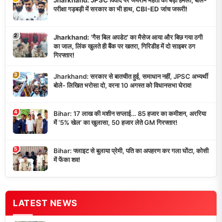
Jharkhand: JPSC विवाद पर जयराम महतो का बड़ा हमला, बोले-
परीक्षा गड़बड़ी में सरकार का भी हाथ, CBI-ED जांच जरूरी!
2
Jharkhand: ‘गैस बिल अपडेट’ का मैसेज आया और बिछ गया ठगी
का जाल, लिंक खुलते ही बैंक पर खतरा, गिरिडीह में दो साइबर ठग
गिरफ्तार!
3
Jharkhand: सरकार से बातचीत हुई, समाधान नहीं, JPSC अभ्यर्थी
बोले- लिखित भरोसा दो, वरना 10 अगस्त को विधानसभा घेराव!
4
Bihar: 17 लाख की मशीन सप्लाई… 85 हजार का कमीशन, अररिया
में ‘5% खेल’ का खुलासा, 50 हजार लेते GM गिरफ्तार!
5
Bihar: फ्लाइट से बुलाया प्रेमी, पति का अपहरण कर गला घोंटा, कोसी
में फेंका शव!
LATEST NEWS