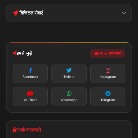
Disclaimer
बिहार
क्राइम
Conditions
डिजिटल सेवाएं
पॉलिटिकल
Privacy Policy
झारखण्ड
मोबाइल ऐप
iOS & Android
नेशनल
स्पोर्ट्स
डाउनलोड करें
हमसे जुड़ें
40K+ फॉलोअर्स
न्यूज़ अलर्ट
तत्काल अपडेट
Facebook
Twitter
Instagram
सब्सक्राइब करें
YouTube
WhatsApp
Telegram
संपर्क जानकारी