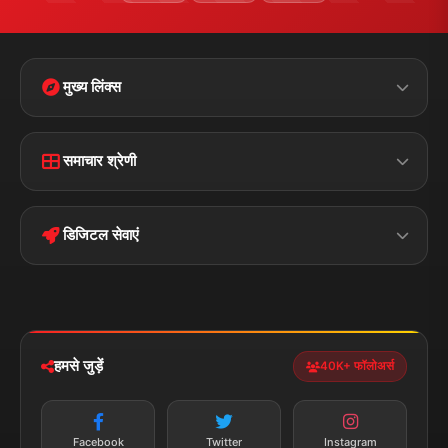
मुख्य लिंक्स
Home
Contact Us
समाचार श्रेणी
Terms &
Disclaimer
बिहार
क्राइम
Conditions
डिजिटल सेवाएं
पॉलिटिकल
Privacy Policy
झारखण्ड
मोबाइल ऐप
iOS & Android
नेशनल
स्पोर्ट्स
डाउनलोड करें
हमसे जुड़ें
40K+ फॉलोअर्स
न्यूज़ अलर्ट
तत्काल अपडेट
Facebook
Twitter
Instagram