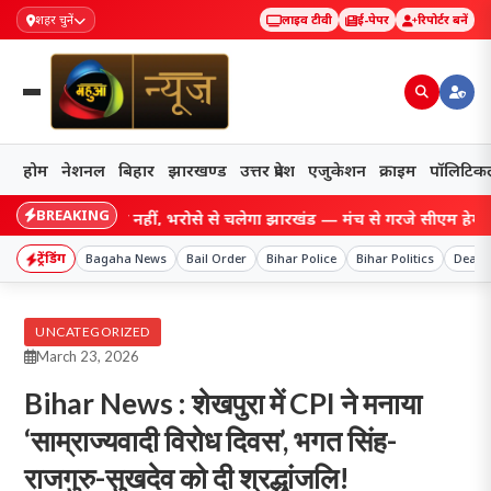
शहर चुनें
लाइव टीवी
ई-पेपर
रिपोर्टर बनें
होम
नेशनल
बिहार
झारखण्ड
उत्तर प्रदेश
एजुकेशन
क्राइम
पॉलिटिक
BREAKING
गोलियों से नहीं, भरोसे से चलेगा झारखंड — मंच से गरजे सीएम हेमंत सोरेन, य
ट्रेंडिंग
Bagaha News
Bail Order
Bihar Police
Bihar Politics
Death
UNCATEGORIZED
March 23, 2026
Bihar News : शेखपुरा में CPI ने मनाया
‘साम्राज्यवादी विरोध दिवस’, भगत सिंह-
राजगुरु-सुखदेव को दी श्रद्धांजलि!