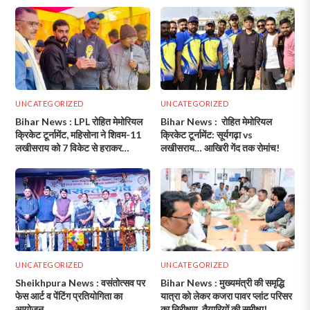
UNCATEGORIZED
UNCATEGORIZED
Bihar News : LPL रोहित मेमोरियल
Bihar News : रोहित मेमोरियल
क्रिकेट टूर्नामेंट, महिसोना ने शिवम-11
क्रिकेट टूर्नामेंट: सूर्यगढ़ा vs
लखीसराय को 7 विकेट से हराकर
लखीसराय… आखिरी गेंद तक रोमांच!
सेमीफाइनल में मारी एंट्री!
UNCATEGORIZED
UNCATEGORIZED
Sheikhpura News : वसंतोत्सव पर
Bihar News : मुख्यमंत्री की समृद्धि
फेस आर्ट व पेंटिंग प्रतियोगिता का
यात्रा को लेकर कजरा पावर प्लांट परिसर
आयोजन
का निरीक्षण, तैयारियों की समीक्षा!