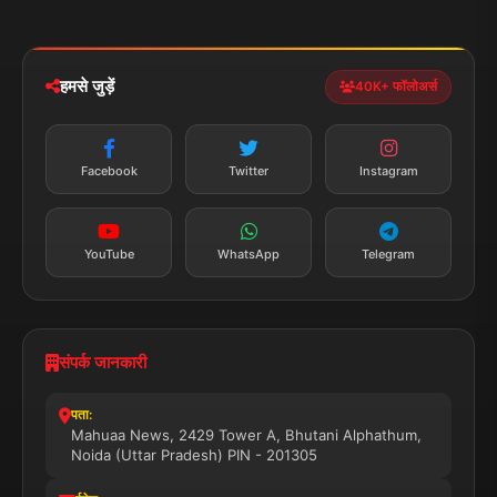
मोबाइल ऐप
iOS & Android
नेशनल
स्पोर्ट्स
डाउनलोड करें
हमसे जुड़ें
40K+ फॉलोअर्स
न्यूज़ अलर्ट
तत्काल अपडेट
Facebook
Twitter
Instagram
सब्सक्राइब करें
YouTube
WhatsApp
Telegram
संपर्क जानकारी
पता:
Mahuaa News, 2429 Tower A, Bhutani Alphathum,
Noida (Uttar Pradesh) PIN - 201305