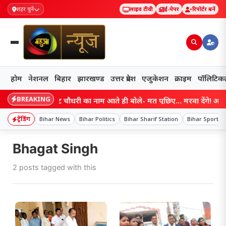
शहर चुनें
लाइव टीवी
ई-पेपर
रिपोर्टर बनें
होम
नेशनल
बिहार
झारखण्ड
उत्तर प्रदेश
एजुकेशन
क्राइम
पॉलिटिक
BREAKING
Bihar: सम्राट चौधरी का नाम आते ही बोले- मत पूछिए… मरवा देंगे! आखिर 
ट्रेंडिंग
Bihar News
Bihar Politics
Bihar Sharif Station
Bihar Sports
Bhagat Singh
2 posts tagged with this