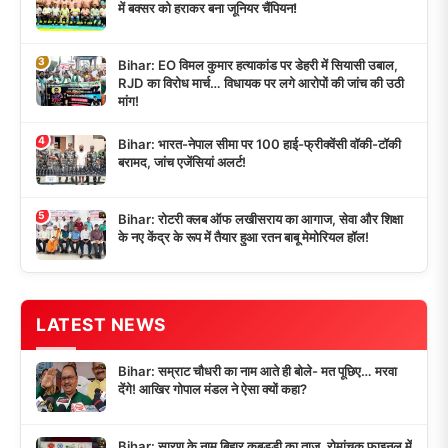
में बक्सर को हराकर बना जूनियर चैंपियन!
3
Bihar: EO विमल कुमार हत्याकांड पर डेहरी में सियासी उबाल,
RJD का विरोध मार्च… विधायक पर लगे आरोपों की जांच की उठी
मांग!
4
Bihar: भारत-नेपाल सीमा पर 100 हाई-फ्रीक्वेंसी वॉकी-टॉकी
बरामद, जांच एजेंसियां अलर्ट!
5
Bihar: रोटरी क्लब ऑफ लखीसराय का आगाज, सेवा और शिक्षा
के नए केंद्र के रूप में तैयार हुआ रतन बाबू मेमोरियल हॉल!
LATEST NEWS
Bihar: सम्राट चौधरी का नाम आते ही बोले- मत पूछिए… मरवा
देंगे! आखिर गोपाल मंडल ने ऐसा क्यों कहा?
Bihar: सारण के नाम बिहार कबड्डी का ताज, रोमांचक फाइनल में