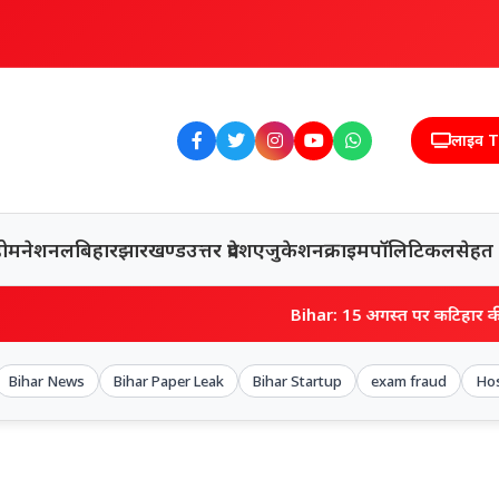
लाइव 
होम
नेशनल
बिहार
झारखण्ड
उत्तर प्रदेश
एजुकेशन
क्राइम
पॉलिटिकल
सेहत
Bihar: 15 अगस्त पर कटिहार की बेटी मीसा सिंह राष्ट्रप
Bihar News
Bihar Paper Leak
Bihar Startup
exam fraud
Hos