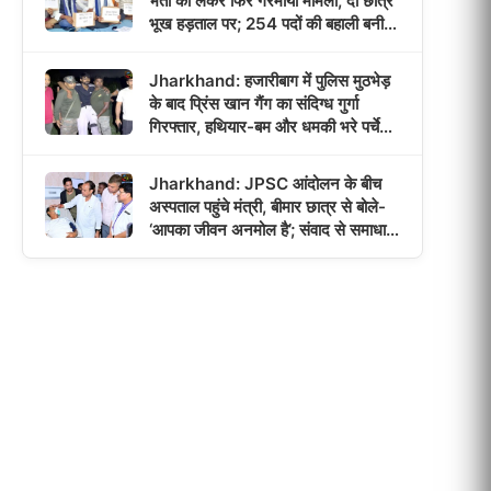
भर्ती को लेकर फिर गरमाया मामला, दो छात्र
भूख हड़ताल पर; 254 पदों की बहाली बनी
आंदोलन की वजह!
Jharkhand: हजारीबाग में पुलिस मुठभेड़
के बाद प्रिंस खान गैंग का संदिग्ध गुर्गा
गिरफ्तार, हथियार-बम और धमकी भरे पर्चे
बरामद!
Jharkhand: JPSC आंदोलन के बीच
अस्पताल पहुंचे मंत्री, बीमार छात्र से बोले-
‘आपका जीवन अनमोल है’; संवाद से समाधान
का भरोसा!