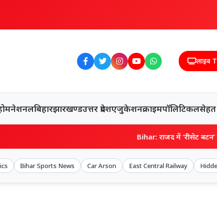
लाइव 
होम
नेशनल
बिहार
झारखण्ड
उत्तर प्रदेश
एजुकेशन
क्राइम
पॉलिटिकल
सेहत
Bihar: राजद में ‘रीसेट बटन’ दबा, अब रोहिणी की स
ics
Bihar Sports News
Car Arson
East Central Railway
Hidde